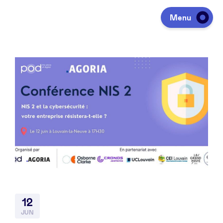
Menu
Investeren
Fondsen ophalen
Portfolio
Agenda
12
Over ons
JUN