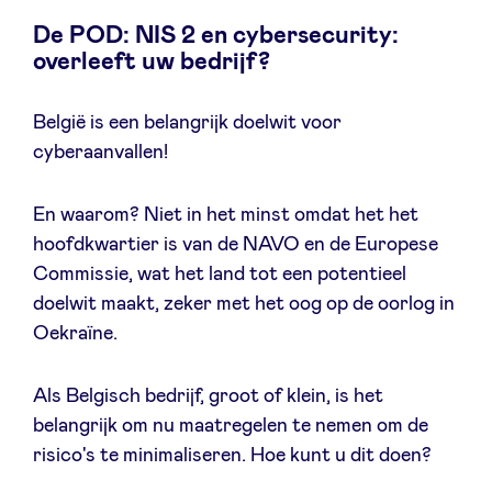
De POD: NIS 2 en cybersecurity:
overleeft uw bedrijf?
Nieuws
België is een belangrijk doelwit voor
cyberaanvallen!
Voordelen
En waarom? Niet in het minst omdat het het
hoofdkwartier is van de NAVO en de Europese
BeAngels Academy
Commissie, wat het land tot een potentieel
doelwit maakt, zeker met het oog op de oorlog in
BeAngels Luxemburg
Oekraïne.
NXT Brussels - Investeerders groep
Als Belgisch bedrijf, groot of klein, is het
belangrijk om nu maatregelen te nemen om de
Pooling Services
risico's te minimaliseren. Hoe kunt u dit doen?