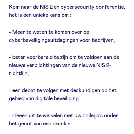
Sponsors
Kom naar de NIS 2 en cybersecurity conferentie,
het is een unieke kans om :
Privacy Policy
- Meer te weten te komen over de
cyberbeveiligingsuitdagingen voor bedrijven,
BeAngels x PMV
- beter voorbereid te zijn om te voldoen aan de
My Portofolio
nieuwe verplichtingen van de nieuwe NIS 2-
richtlijn,
Toegang 'dealflow' investeerder
- een debat te volgen met deskundigen op het
Health Expert Circle
gebied van digitale beveiliging
- ideeën uit te wisselen met uw collega's onder
nl
fr
het genot van een drankje.
en