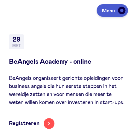
Menu
Investeren
29
MRT
Fondsen ophalen
BeAngels Academy - online
BeAngels organiseert gerichte opleidingen voor
Portfolio
business angels die hun eerste stappen in het
wereldje zetten en voor mensen die meer te
Agenda
weten willen komen over investeren in start-ups.
Over ons
Registreren