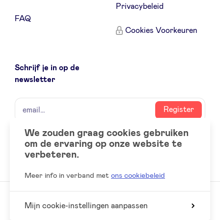
Privacybeleid
FAQ
LinkedIn
Cookies Voorkeuren
Schrijf je in op de
newsletter
naam
email
Register
We zouden graag cookies gebruiken
om de ervaring op onze website te
Social
LinkedIn
verbeteren.
accounts
Meer info in verband met
ons cookiebeleid
Mijn cookie-instellingen aanpassen
© 2026 BeAngels, alle rechten voorbehouden