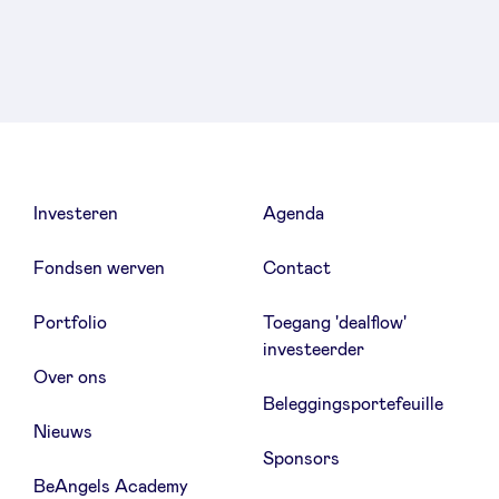
Sponsors
Privacy Policy
BeAngels x PMV
Investeren
Agenda
My Portofolio
Fondsen werven
Contact
Toegang 'dealflow' investeerder
Portfolio
Toegang 'dealflow'
investeerder
Health Expert Circle
Over ons
Beleggingsportefeuille
Nieuws
nl
fr
Sponsors
en
BeAngels Academy