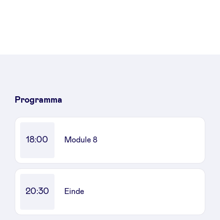
Nieuws
Voordelen
Programma
BeAngels Academy
18:00
BeAngels Luxemburg
Module 8
NXT Brussels - Investeerders groep
20:30
Einde
Pooling Services