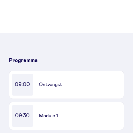
Nieuws
Voordelen
Programma
BeAngels Academy
09:00
BeAngels Luxemburg
Ontvangst
NXT Brussels - Investeerders groep
09:30
Module 1
Pooling Services