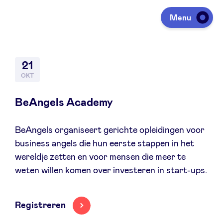
Menu
Investeren
21
OKT
Fondsen ophalen
BeAngels Academy
BeAngels organiseert gerichte opleidingen voor
Portfolio
business angels die hun eerste stappen in het
wereldje zetten en voor mensen die meer te
Agenda
weten willen komen over investeren in start-ups.
Over ons
Registreren