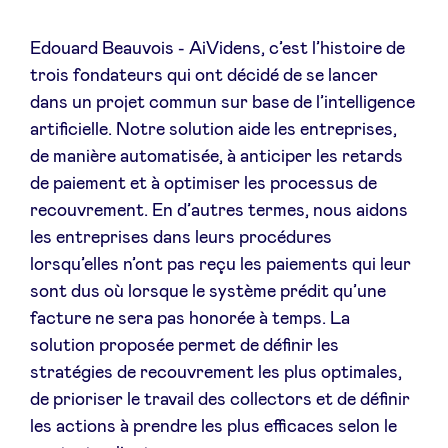
Sponsors
Edouard Beauvois - AiVidens, c’est l’histoire de
trois fondateurs qui ont décidé de se lancer
Privacy Policy
dans un projet commun sur base de l’intelligence
artificielle. Notre solution aide les entreprises,
BeAngels x PMV
de manière automatisée, à anticiper les retards
de paiement et à optimiser les processus de
My Portofolio
recouvrement. En d’autres termes, nous aidons
les entreprises dans leurs procédures
Toegang 'dealflow' investeerder
lorsqu’elles n’ont pas reçu les paiements qui leur
sont dus où lorsque le système prédit qu’une
facture ne sera pas honorée à temps. La
Health Expert Circle
solution proposée permet de définir les
stratégies de recouvrement les plus optimales,
nl
fr
de prioriser le travail des collectors et de définir
les actions à prendre les plus efficaces selon le
en