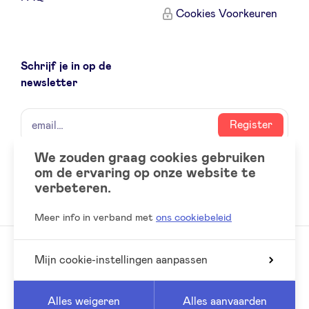
Cookies Voorkeuren
Schrijf je in op de
newsletter
naam
email
Register
We zouden graag cookies gebruiken
om de ervaring op onze website te
Social
LinkedIn
verbeteren.
accounts
Meer info in verband met
ons cookiebeleid
Mijn cookie-instellingen aanpassen
© 2026 BeAngels, alle rechten voorbehouden
Reed
Website by
Alles weigeren
Alles aanvaarden