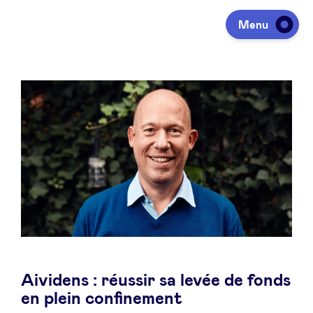
Menu
Investeren
Fondsen ophalen
Portfolio
Agenda
Aividens : réussir sa levée de fonds
Over ons
en plein confinement