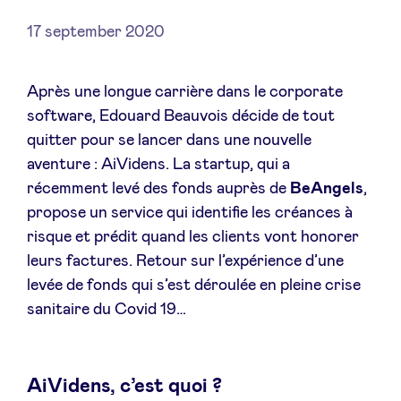
17 september 2020
Nieuws
Après une longue carrière dans le corporate
software, Edouard Beauvois décide de tout
quitter pour se lancer dans une nouvelle
Voordelen
aventure : AiVidens. La startup, qui a
récemment levé des fonds auprès de
BeAngels
,
BeAngels Academy
propose un service qui identifie les créances à
risque et prédit quand les clients vont honorer
BeAngels Luxemburg
leurs factures. Retour sur l’expérience d’une
levée de fonds qui s’est déroulée en pleine crise
NXT Brussels - Investeerders groep
sanitaire du Covid 19…
Pooling Services
AiVidens, c’est quoi ?