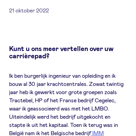
21 oktober 2022
Nieuws
Kunt u ons meer vertellen over uw
Voordelen
carrièrepad?
BeAngels Academy
Ik ben burgerlijk ingenieur van opleiding en ik
bouw al 30 jaar krachtcentrales. Zowat twintig
BeAngels Luxemburg
jaar heb ik gewerkt voor grote groepen zoals
Tractebel, HP of het Franse bedrijf Cegelec,
NXT Brussels - Investeerders groep
waar ik geassocieerd was met het LMBO.
Uiteindelijk werd het bedrijf uitgekocht en
Pooling Services
stapte ik uit het kapitaal. Toen ik terug was in
België nam ik het Belgische bedrijf
IMM