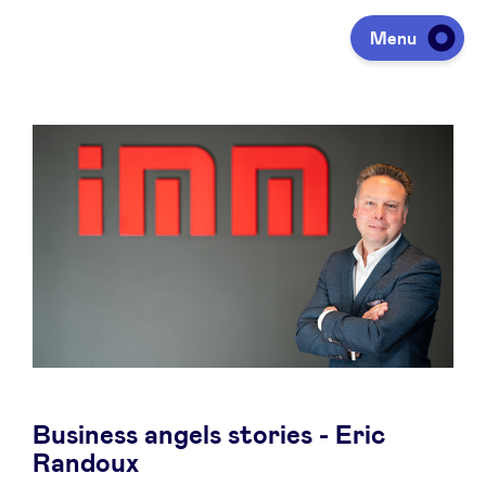
Menu
Investeren
Fondsen ophalen
Portfolio
Agenda
Business angels stories - Eric
Over ons
Randoux