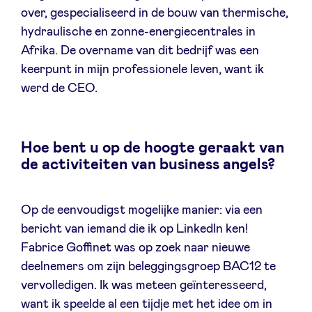
over, gespecialiseerd in de bouw van thermische,
Sponsors
hydraulische en zonne-energiecentrales in
Afrika. De overname van dit bedrijf was een
Privacy Policy
keerpunt in mijn professionele leven, want ik
werd de CEO.
BeAngels x PMV
My Portofolio
Hoe bent u op de hoogte geraakt van
de activiteiten van business angels?
Toegang 'dealflow' investeerder
Op de eenvoudigst mogelijke manier: via een
Health Expert Circle
bericht van iemand die ik op LinkedIn ken!
Fabrice Goffinet was op zoek naar nieuwe
deelnemers om zijn beleggingsgroep BAC12 te
nl
fr
vervolledigen. Ik was meteen geïnteresseerd,
en
want ik speelde al een tijdje met het idee om in