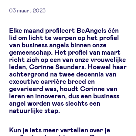
03 maart 2023
Elke maand profileert BeAngels één
Nieuws
lid om licht te werpen op het profiel
van business angels binnen onze
Voordelen
gemeenschap. Het profiel van maart
richt zich op een van onze vrouwelijke
leden, Corinne Saunders. Hoewel haar
BeAngels Academy
achtergrond na twee decennia van
executive carrière breed en
BeAngels Luxemburg
gevarieerd was, houdt Corinne van
leren en innoveren, dus een business
angel worden was slechts een
NXT Brussels - Investeerders groep
natuurlijke stap.
Pooling Services
Kun je iets meer vertellen over je