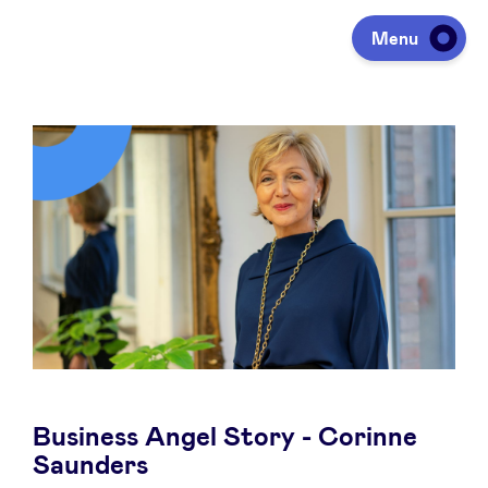
Menu
Investeren
Fondsen ophalen
Portfolio
Agenda
Business Angel Story - Corinne
Over ons
Saunders