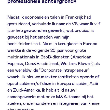
professionele achtergrond?
Sponsors
Nadat ik economie en talen in Frankrijk had
Privacy Policy
gestudeerd, verhuisde ik naar de VS, waar ik vijf
jaar heb gewoond en gewerkt, wat cruciaal is
BeAngels x PMV
geweest bij het smeden van mijn
bedrijfsidentiteit. Na mijn terugkeer in Europa
My Portofolio
werkte ik de volgende 25 jaar voor grote
multinationals in BtoB-diensten (American
Express, Dun&Bradstreet, Wolters Kluwer) als
Toegang 'dealflow' investeerder
een wereldwijde "Corporate Intrapreneur",
waarbij ik nieuwe markten/entiteiten opende of
Health Expert Circle
opschaalde en/of deze in Europa draaide , Azië
en Zuid-Amerika. Ik heb altijd nauw
nl
fr
samengewerkt met onze M&A-teams bij het
zoeken, onderhandelen en integreren van kleine
en