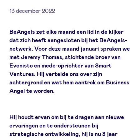
13 december 2022
Nieuws
BeAngels zet elke maand een lid in de kijker
dat zich heeft aangesloten bij het BeAngels-
netwerk. Voor deze maand januari spraken we
Voordelen
met Jeremy Thomas, stichtende broer van
Evenisto en mede-oprichter van Smart
BeAngels Academy
Ventures. Hij vertelde ons over zijn
achtergrond en wat hem aantrok om Business
BeAngels Luxemburg
Angel te worden.
NXT Brussels - Investeerders groep
Hij houdt ervan om bij te dragen aan nieuwe
ervaringen en te ondersteunen bij
Pooling Services
strategische ontwikkeling, hij is nu 3 jaar