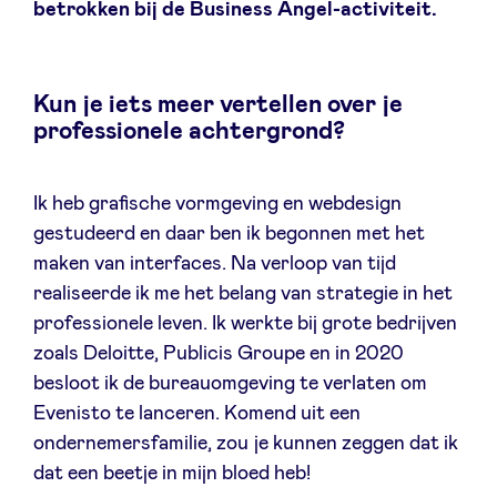
betrokken bij de Business Angel-activiteit.
Sponsors
Privacy Policy
Kun je iets meer vertellen over je
professionele achtergrond?
BeAngels x PMV
Ik heb grafische vormgeving en webdesign
My Portofolio
gestudeerd en daar ben ik begonnen met het
maken van interfaces. Na verloop van tijd
Toegang 'dealflow' investeerder
realiseerde ik me het belang van strategie in het
professionele leven. Ik werkte bij grote bedrijven
zoals Deloitte, Publicis Groupe en in 2020
Health Expert Circle
besloot ik de bureauomgeving te verlaten om
Evenisto te lanceren. Komend uit een
nl
fr
ondernemersfamilie, zou je kunnen zeggen dat ik
dat een beetje in mijn bloed heb!
en