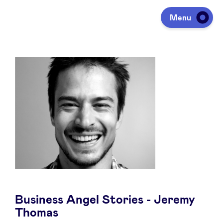
Menu
Investeren
Fondsen ophalen
Portfolio
Agenda
Business Angel Stories - Jeremy
Over ons
Thomas