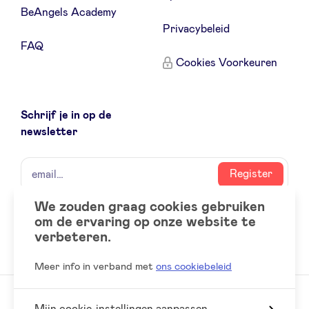
BeAngels Academy
Privacybeleid
LinkedIn
FAQ
Cookies Voorkeuren
Schrijf je in op de
newsletter
naam
email
Register
We zouden graag cookies gebruiken
om de ervaring op onze website te
Social
LinkedIn
verbeteren.
accounts
Meer info in verband met
ons cookiebeleid