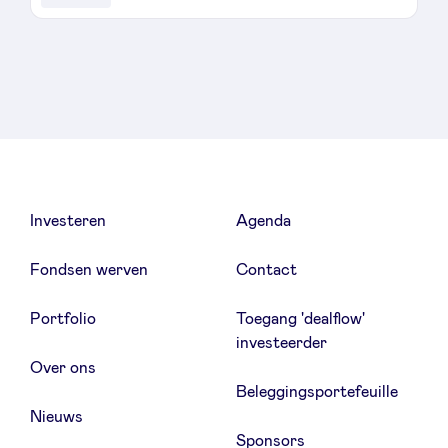
Sponsors
Privacy Policy
BeAngels x PMV
My Portofolio
Investeren
Agenda
Toegang 'dealflow' investeerder
Fondsen werven
Contact
Portfolio
Toegang 'dealflow'
Health Expert Circle
investeerder
Over ons
Beleggingsportefeuille
nl
fr
Nieuws
en
Sponsors