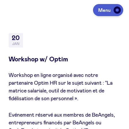
Menu
Investeren
20
JAN
Fondsen ophalen
Workshop w/ Optim
Workshop en ligne organisé avec notre
Portfolio
partenaire Optim HR sur le sujet suivant : "La
matrice salariale, outil de motivation et de
Agenda
fidélisation de son personnel ».
Evénement réservé aux membres de BeAngels,
Over ons
entrepreneurs financés par BeAngels ou