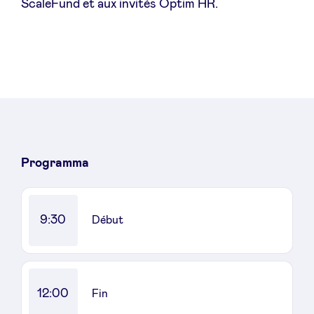
ScaleFund et aux invités Optim HR.
Nieuws
Voordelen
BeAngels Academy
Programma
BeAngels Luxemburg
9:30
Début
NXT Brussels - Investeerders groep
Pooling Services
12:00
Fin