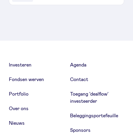
Sponsors
Privacy Policy
BeAngels x PMV
My Portofolio
Investeren
Agenda
Toegang 'dealflow' investeerder
Fondsen werven
Contact
Portfolio
Toegang 'dealflow'
Health Expert Circle
investeerder
Over ons
Beleggingsportefeuille
nl
fr
Nieuws
en
Sponsors