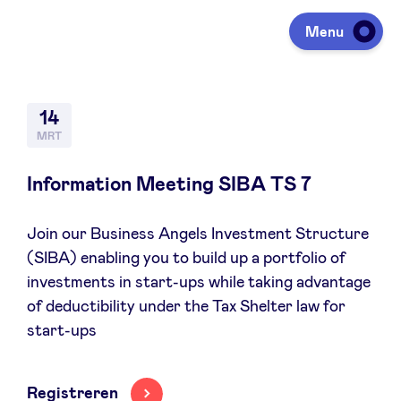
Menu
Investeren
14
MRT
Fondsen ophalen
Information Meeting SIBA TS 7
Join our Business Angels Investment Structure
Portfolio
(SIBA) enabling you to build up a portfolio of
investments in start-ups while taking advantage
Agenda
of deductibility under the Tax Shelter law for
start-ups
Over ons
Registreren