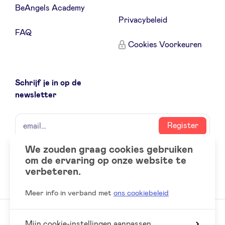
BeAngels Academy
Privacybeleid
LinkedIn
FAQ
Cookies Voorkeuren
Schrijf je in op de
newsletter
naam
email
Register
We zouden graag cookies gebruiken
om de ervaring op onze website te
Social
LinkedIn
verbeteren.
accounts
Meer info in verband met
ons cookiebeleid
Mijn cookie-instellingen aanpassen