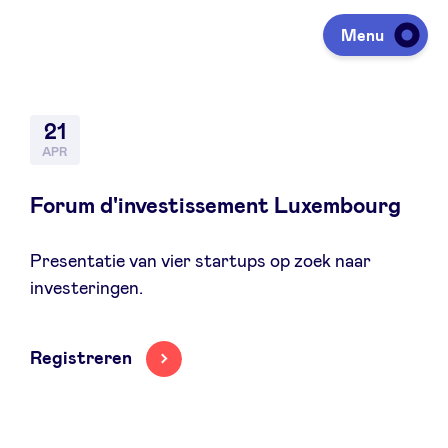
Menu
Investeren
21
APR
Fondsen ophalen
Forum d'investissement Luxembourg
Presentatie van vier startups op zoek naar
Portfolio
investeringen.
Agenda
Registreren
Over ons