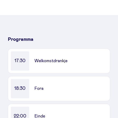
Nieuws
Programma
Voordelen
BeAngels Academy
17:30
Welkomstdrankje
BeAngels Luxemburg
18:30
Fora
NXT Brussels - Investeerders groep
Pooling Services
22:00
Einde