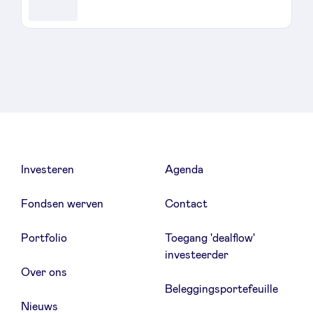
Sponsors
Privacy Policy
BeAngels x PMV
My Portofolio
Investeren
Agenda
Toegang 'dealflow' investeerder
Fondsen werven
Contact
Health Expert Circle
Portfolio
Toegang 'dealflow'
investeerder
Over ons
nl
fr
Beleggingsportefeuille
en
Nieuws