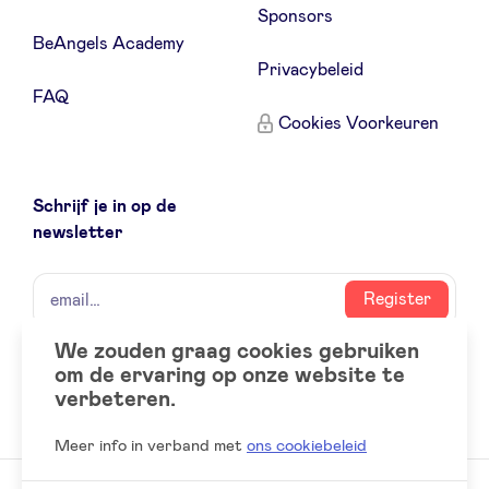
Sponsors
BeAngels Academy
LinkedIn
Privacybeleid
FAQ
Cookies Voorkeuren
Schrijf je in op de
newsletter
naam
email
Register
We zouden graag cookies gebruiken
om de ervaring op onze website te
Social
LinkedIn
verbeteren.
accounts
Meer info in verband met
ons cookiebeleid