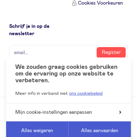
Cookies Voorkeuren
Sponsors
Privacy Policy
Schrijf je in op de
newsletter
BeAngels x PMV
naam
email
Register
My Portofolio
We zouden graag cookies gebruiken
om de ervaring op onze website te
Social
LinkedIn
verbeteren.
Toegang 'dealflow' investeerder
accounts
Meer info in verband met
ons cookiebeleid
Health Expert Circle
Mijn cookie-instellingen aanpassen
© 2026 BeAngels, alle rechten voorbehouden
nl
fr
Reed
Website by
Alles weigeren
Alles aanvaarden
en