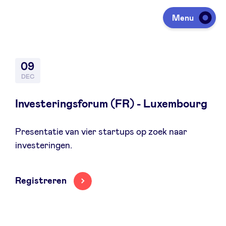
Menu
Investeren
09
DEC
Fondsen ophalen
Investeringsforum (FR) - Luxembourg
Presentatie van vier startups op zoek naar
Portfolio
investeringen.
Agenda
Registreren
Over ons