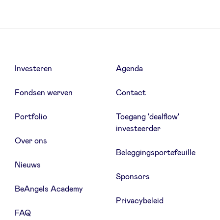
Nieuws
Investeren
Agenda
Voordelen
Fondsen werven
Contact
BeAngels Academy
Portfolio
Toegang 'dealflow'
investeerder
BeAngels Luxemburg
Over ons
Beleggingsportefeuille
Nieuws
NXT Brussels - Investeerders groep
Sponsors
BeAngels Academy
Pooling Services
Privacybeleid
FAQ