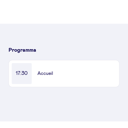
Nieuws
Voordelen
Programma
BeAngels Academy
17:30
Accueil
BeAngels Luxemburg
NXT Brussels - Investeerders groep
Pooling Services