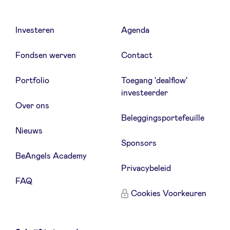
Sponsors
Investeren
Agenda
Privacy Policy
Fondsen werven
Contact
BeAngels x PMV
Portfolio
Toegang 'dealflow'
investeerder
My Portofolio
Over ons
Beleggingsportefeuille
Nieuws
Toegang 'dealflow' investeerder
Sponsors
BeAngels Academy
Health Expert Circle
Privacybeleid
FAQ
Cookies Voorkeuren
nl
fr
en