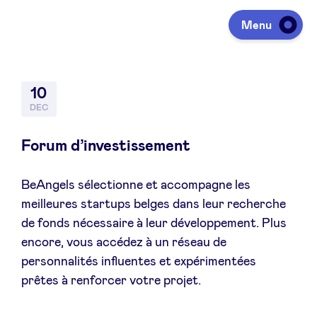
Menu
Investeren
10
DEC
Fondsen ophalen
Forum d’investissement
BeAngels sélectionne et accompagne les
Portfolio
meilleures startups belges dans leur recherche
de fonds nécessaire à leur développement. Plus
Agenda
encore, vous accédez à un réseau de
personnalités influentes et expérimentées
prêtes à renforcer votre projet.
Over ons