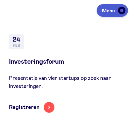
Menu
Investeren
24
FEB
Fondsen ophalen
Investeringsforum
Presentatie van vier startups op zoek naar
Portfolio
investeringen.
Agenda
Registreren
Over ons