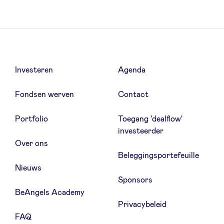
Nieuws
Investeren
Agenda
Voordelen
Fondsen werven
Contact
BeAngels Academy
Portfolio
Toegang 'dealflow'
investeerder
BeAngels Luxemburg
Over ons
Beleggingsportefeuille
Nieuws
NXT Brussels - Investeerders groep
Sponsors
BeAngels Academy
Pooling Services
Privacybeleid
FAQ