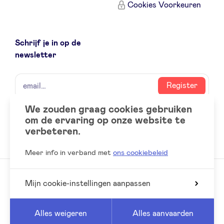
Cookies Voorkeuren
Sponsors
Privacy Policy
Schrijf je in op de
newsletter
BeAngels x PMV
naam
email
Register
My Portofolio
We zouden graag cookies gebruiken
om de ervaring op onze website te
Social
LinkedIn
verbeteren.
Toegang 'dealflow' investeerder
accounts
Meer info in verband met
ons cookiebeleid
Health Expert Circle
Mijn cookie-instellingen aanpassen
© 2026 BeAngels, alle rechten voorbehouden
nl
fr
Reed
Website by
Alles weigeren
Alles aanvaarden
en