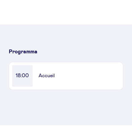
Nieuws
Voordelen
Programma
BeAngels Academy
18:00
Accueil
BeAngels Luxemburg
NXT Brussels - Investeerders groep
Pooling Services