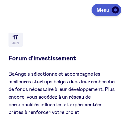
Menu
Investeren
17
JUN
Fondsen ophalen
Forum d'investissement
BeAngels sélectionne et accompagne les
Portfolio
meilleures startups belges dans leur recherche
de fonds nécessaire à leur développement. Plus
Agenda
encore, vous accédez à un réseau de
personnalités influentes et expérimentées
prêtes à renforcer votre projet.
Over ons