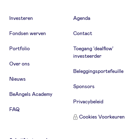
Sponsors
Investeren
Agenda
Privacy Policy
Fondsen werven
Contact
BeAngels x PMV
Portfolio
Toegang 'dealflow'
investeerder
My Portofolio
Over ons
Beleggingsportefeuille
Nieuws
Toegang 'dealflow' investeerder
Sponsors
BeAngels Academy
Health Expert Circle
Privacybeleid
FAQ
Cookies Voorkeuren
nl
fr
en