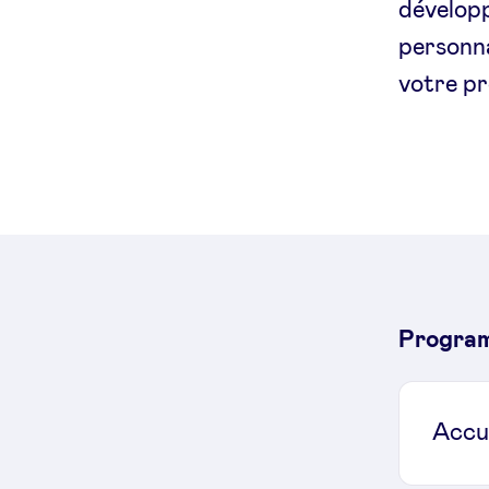
accounts
développ
personna
votre pr
Progra
Accu