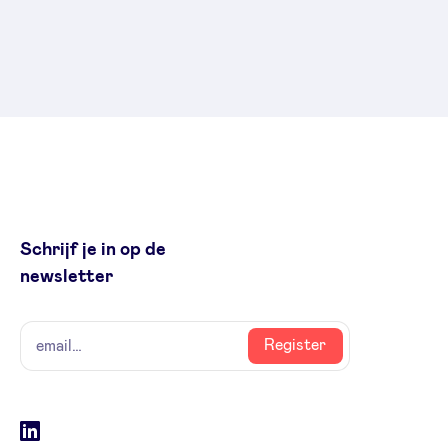
Schrijf je in op de
newsletter
naam
email
Register
Social
LinkedIn