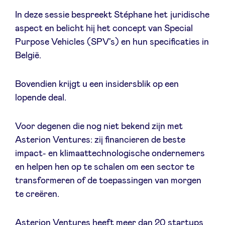
In deze sessie bespreekt Stéphane het juridische
aspect en belicht hij het concept van Special
Purpose Vehicles (SPV's) en hun specificaties in
Nieuws
België.
Voordelen
Bovendien krijgt u een insidersblik op een
lopende deal.
BeAngels Academy
Voor degenen die nog niet bekend zijn met
Asterion Ventures: zij financieren de beste
BeAngels Luxemburg
impact- en klimaattechnologische ondernemers
en helpen hen op te schalen om een sector te
NXT Brussels - Investeerders groep
transformeren of de toepassingen van morgen
te creëren.
Pooling Services
Asterion Ventures heeft meer dan 20 startups