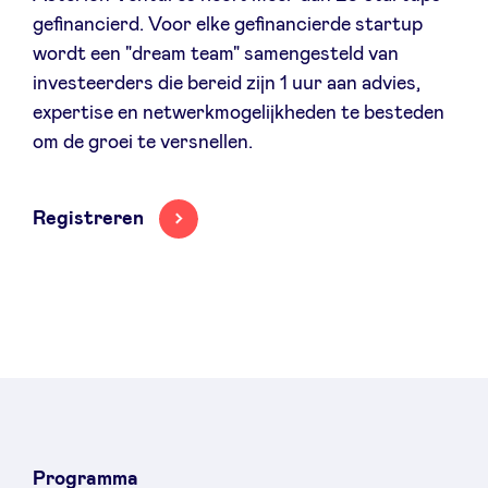
Sponsors
gefinancierd. Voor elke gefinancierde startup
wordt een "dream team" samengesteld van
investeerders die bereid zijn 1 uur aan advies,
Privacy Policy
expertise en netwerkmogelijkheden te besteden
om de groei te versnellen.
BeAngels x PMV
Registreren
My Portofolio
Toegang 'dealflow' investeerder
Health Expert Circle
nl
fr
en
Programma