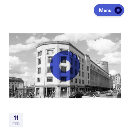
Menu
Investeren
Fondsen ophalen
Portfolio
Agenda
11
Over ons
FEB