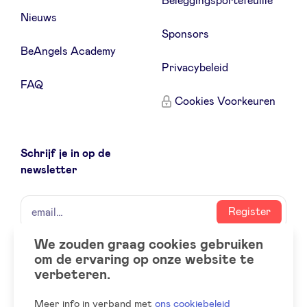
Beleggingsportefeuille
Nieuws
Sponsors
BeAngels Academy
Privacybeleid
FAQ
Cookies Voorkeuren
Schrijf je in op de
newsletter
naam
email
Register
We zouden graag cookies gebruiken
om de ervaring op onze website te
Social
LinkedIn
verbeteren.
accounts
Meer info in verband met
ons cookiebeleid