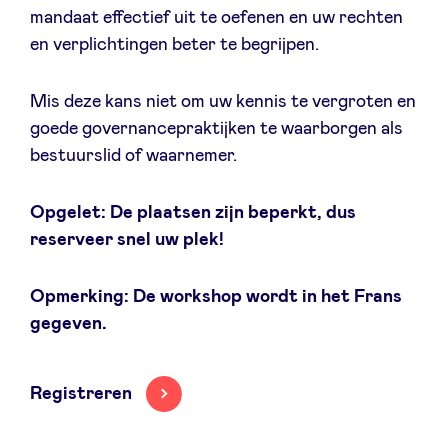
mandaat effectief uit te oefenen en uw rechten
Sponsors
en verplichtingen beter te begrijpen.
Privacy Policy
Mis deze kans niet om uw kennis te vergroten en
goede governancepraktijken te waarborgen als
BeAngels x PMV
bestuurslid of waarnemer.
My Portofolio
Opgelet: De plaatsen zijn beperkt, dus
reserveer snel uw plek!
Toegang 'dealflow' investeerder
Opmerking: De workshop wordt in het Frans
gegeven.
Health Expert Circle
nl
fr
Registreren
en