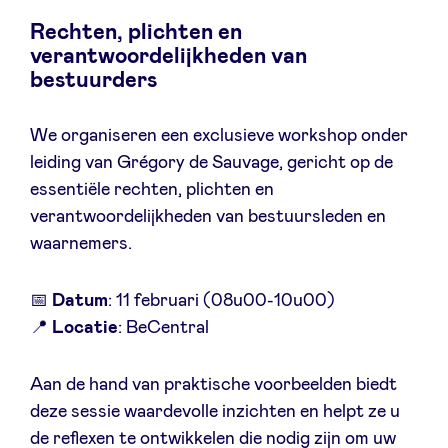
Rechten, plichten en
verantwoordelijkheden van
bestuurders
Nieuws
We organiseren een exclusieve workshop onder
Voordelen
leiding van Grégory de Sauvage, gericht op de
essentiële rechten, plichten en
verantwoordelijkheden van bestuursleden en
BeAngels Academy
waarnemers.
BeAngels Luxemburg
📅
Datum
: 11 februari (08u00-10u00)
📍
Locatie
: BeCentral
NXT Brussels - Investeerders groep
Aan de hand van praktische voorbeelden biedt
Pooling Services
deze sessie waardevolle inzichten en helpt ze u
de reflexen te ontwikkelen die nodig zijn om uw