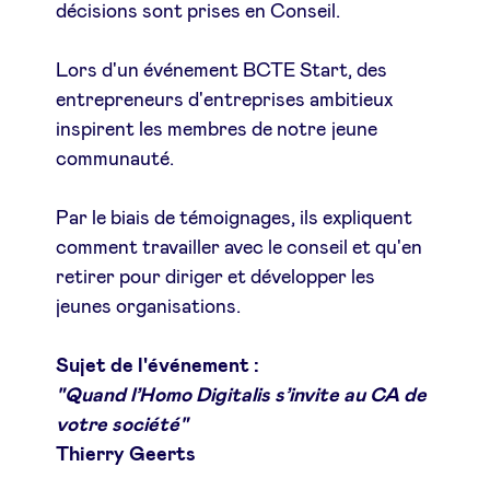
décisions sont prises en Conseil.
Sponsors
Lors d'un événement BCTE Start, des
Privacy Policy
entrepreneurs d'entreprises ambitieux
inspirent les membres de notre jeune
BeAngels x PMV
communauté.
Par le biais de témoignages, ils expliquent
My Portofolio
comment travailler avec le conseil et qu'en
retirer pour diriger et développer les
Toegang 'dealflow' investeerder
jeunes organisations.
Health Expert Circle
Sujet de l'événement :
"Quand l’Homo Digitalis s’invite au CA de
votre société"
nl
fr
Thierry Geerts
en