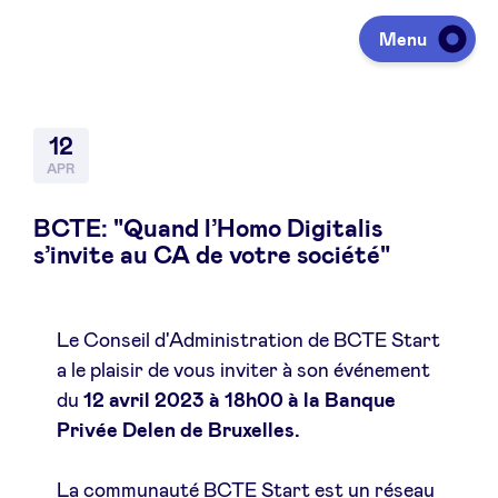
Menu
Investeren
12
APR
Fondsen ophalen
BCTE: "Quand l’Homo Digitalis
s’invite au CA de votre société"
Portfolio
Le Conseil d'Administration de BCTE Start
a le plaisir de vous inviter à son événement
Agenda
du
12 avril 2023 à 18h00
à la Banque
Privée Delen de Bruxelles.
Over ons
La communauté BCTE Start est un réseau