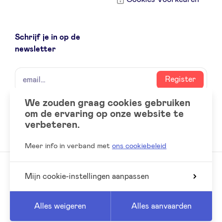
Schrijf je in op de
newsletter
naam
email
Register
We zouden graag cookies gebruiken
om de ervaring op onze website te
Social
LinkedIn
verbeteren.
accounts
Meer info in verband met
ons cookiebeleid
Mijn cookie-instellingen aanpassen
© 2026 BeAngels, alle rechten voorbehouden
Reed
Website by
Alles weigeren
Alles aanvaarden