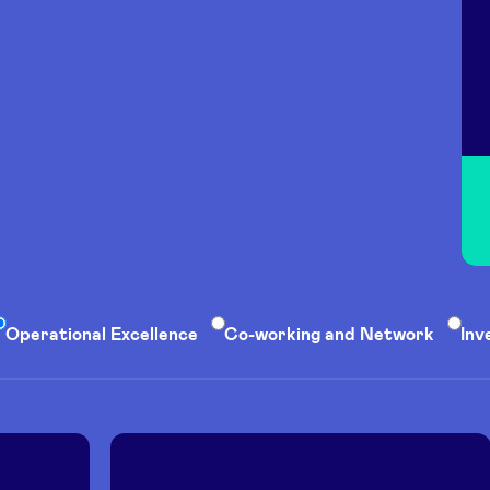
Operational Excellence
Co-working and Network
Inv