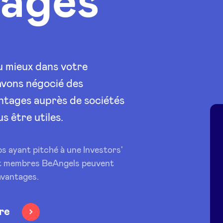
ages
u mieux dans votre
avons négocié des
ntages auprès de sociétés
s être utiles.
s ayant pitché à une Investors'
t membres BeAngels peuvent
avantages.
re