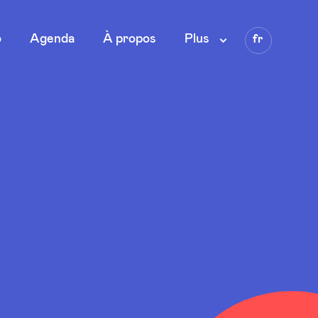
Language
o
Agenda
À propos
Plus
fr
en
nl