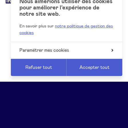
Social
LinkedIn
Nous aimerions utiliser des cookies
pour améliorer l’expérience de
accounts
notre site web.
En savoir plus sur
notre politique de gestion des
cookies
Paramétrer mes cookies
Refuser tout
Accepter tout
Reed
Website by