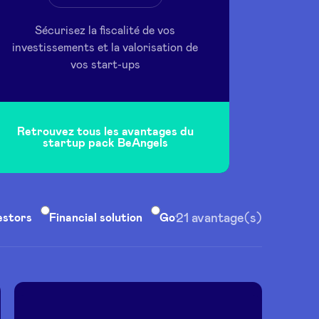
Sécurisez la fiscalité de vos
investissements et la valorisation de
vos start-ups
Retrouvez tous les avantages du
startup pack BeAngels
estors
Financial solution
Governance
21
avantage(s)
Human Resou