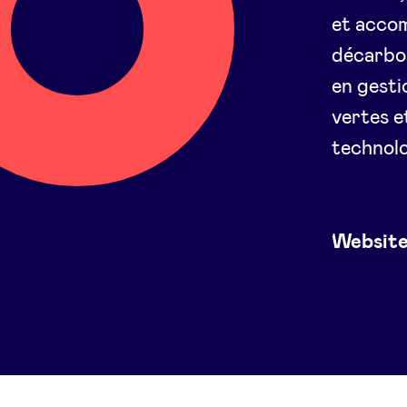
et accom
décarbon
en gesti
vertes e
technolo
Websit