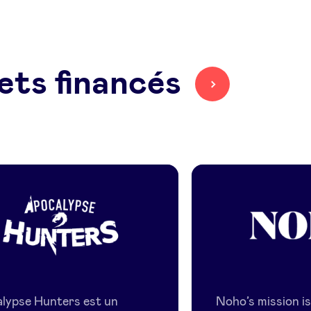
ets financés
Apocalyse
Noho.Ca
Hunter
lypse Hunters est un
Noho’s mission i