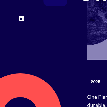
Social
LinkedIn
accounts
2025
One Plan
durable,