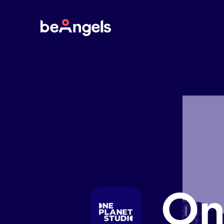
BeAngels
On