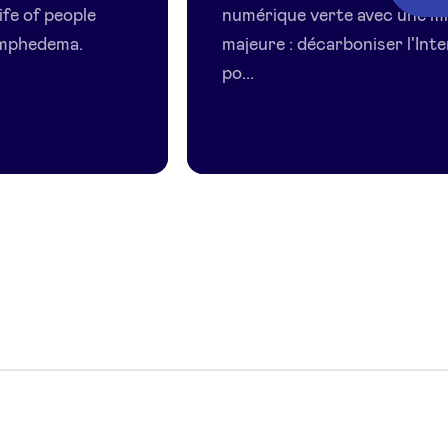
life of people
numérique verte avec une m
ymphedema.
majeure : décarboniser l'Int
po...