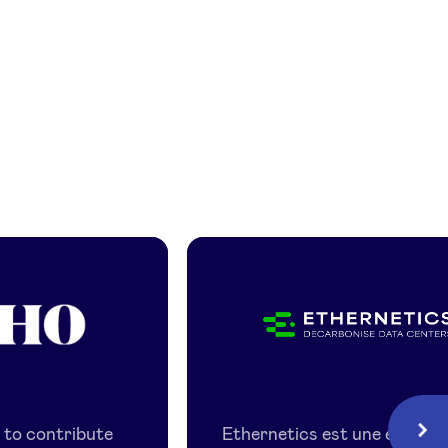
re
Ethernetics
s to contribute
Ethernetics est une entrepr
Suiv