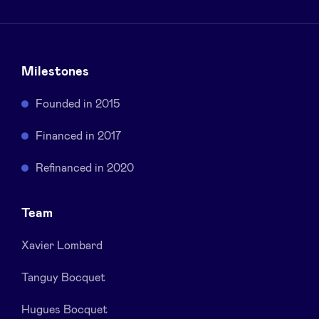
Sponsors
Privacy Policy
Milestones
BeAngels x PMV
Founded in 2015
Financed in 2017
My Portofolio
Refinanced in 2020
Accès Dealflow investisseur
Team
Health Expert Circle
Xavier Lombard
Tanguy Bocquet
fr
en
nl
Hugues Bocquet