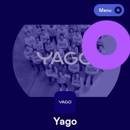
Menu
Investir
Lever des fonds
Portfolio
Agenda
À propos
Yago