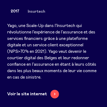
2017
Insurtech
Actualités
Yago, une Scale-Up dans l’Insurtech qui
révolutionne l’expérience de l’assurance et des
services financiers grâce à une plateforme
Avantages
digitale et un service client exceptionnel
(NPS>70% en 2021). Yago veut devenir le
BeAngels Academy
courtier digital des Belges et leur redonner
confiance en l'assurance en étant à leurs côtés
BeAngels Luxembourg
dans les plus beaux moments de leur vie comme
en cas de sinistre.
NXT Brussels - Groupe d'investissement
Voir le site internet
Pooling Services