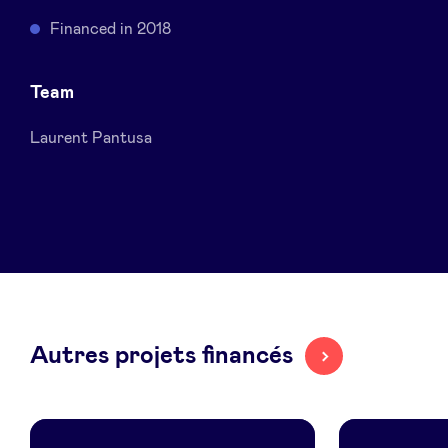
Sponsors
Financed in 2018
Privacy Policy
Team
Laurent Pantusa
BeAngels x PMV
My Portofolio
Accès Dealflow investisseur
Health Expert Circle
Autres projets financés
fr
en
nl