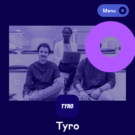
Menu
Investir
Lever des fonds
Portfolio
Agenda
À propos
Tyro