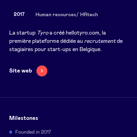
2017
Human resources/ HRtech
Actualités
La startup
Tyro
a créé hellotyro.com, la
première plateforme dédiée au
recrutement
de
stagiaires pour start-ups en Belgique.
Avantages
BeAngels Academy
Site web
BeAngels Luxembourg
NXT Brussels - Groupe d'investissement
Milestones
Pooling Services
Founded in 2017