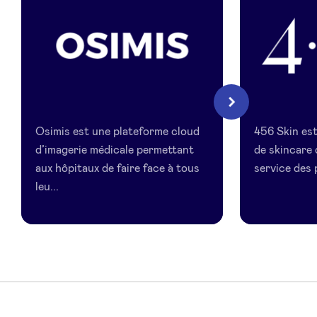
LinkedIn
Osimis
456
Suivant
Skin
Osimis est une plateforme cloud
456 Skin es
d’imagerie médicale permettant
de skincare 
aux hôpitaux de faire face à tous
service des 
leu...