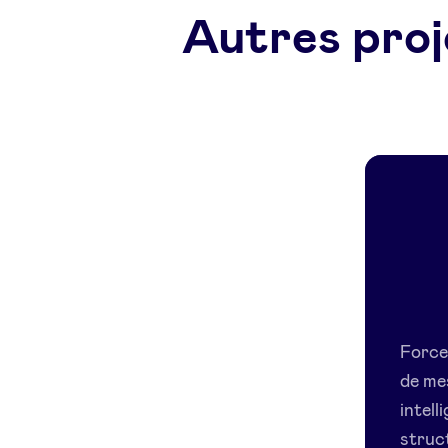
Autres proj
Force
de me
intell
struct