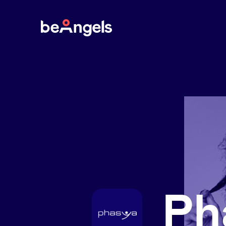
BeAngels
Ph