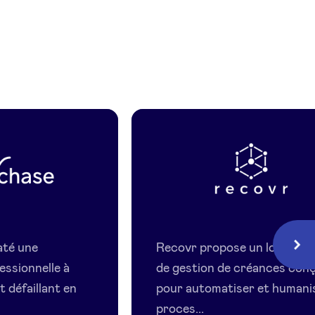
e
Recovr
até une
Recovr propose un logiciel 
Suiv
essionnelle à
de gestion de créances con
 défaillant en
pour automatiser et humanis
proces...