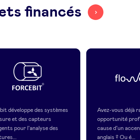
ets financés
Forcebit
Flowchas
bit développe des systèmes
Avez-vous déjà r
sure et des capteurs
opportunité prof
igents pour l'analyse des
cause d’un accent
ures...
anglais ? Ou é...