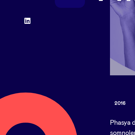
Social
LinkedIn
accounts
2016
Phasya d
somnolen