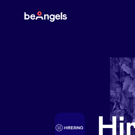
BeAngels
Hi