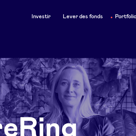
Main
Investir
Lever des fonds
Portfoli
navigation
reRing