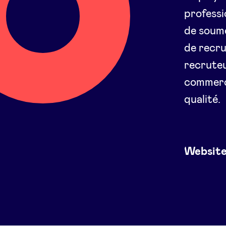
professi
de soume
de recru
recruteu
commerci
qualité.
Websit