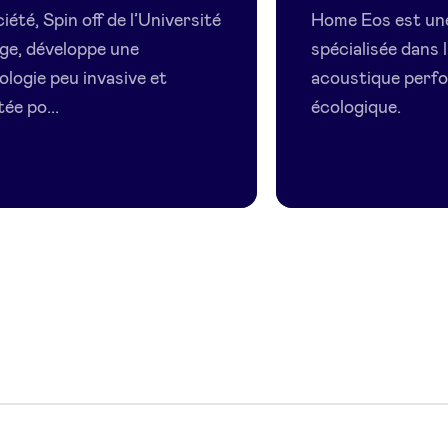
Eos
iété, Spin off de l’Université
Home Eos est un
ège, développe une
spécialisée dans l
ologie peu invasive et
acoustique perf
ée po...
écologique.