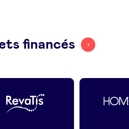
ets financés
Revatis
Home