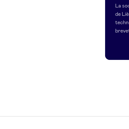
La soc
de Li
techn
brevet