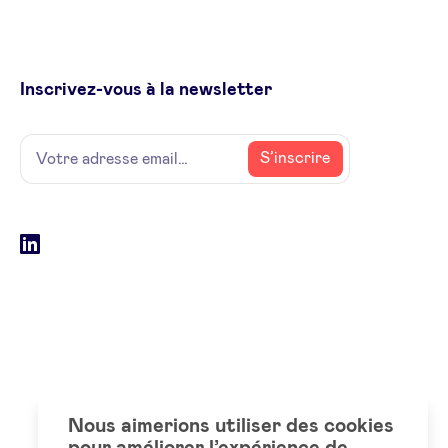
Inscrivez-vous à la newsletter
Name
Votre
S’inscrire
adresse
email
Social
LinkedIn
accounts
Nous aimerions utiliser des cookies