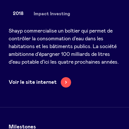
2018
Impact Investing
Actualités
Shayp commercialise un boîtier qui permet de
contrôler la consommation d’eau dans les
habitations et les bâtiments publics. La société
Avantages
ambitionne d’épargner 100 milliards de litres
d’eau potable d’ici les quatre prochaines années.
BeAngels Academy
BeAngels Luxembourg
Voir le site internet
NXT Brussels - Groupe d'investissement
Pooling Services
Milestones