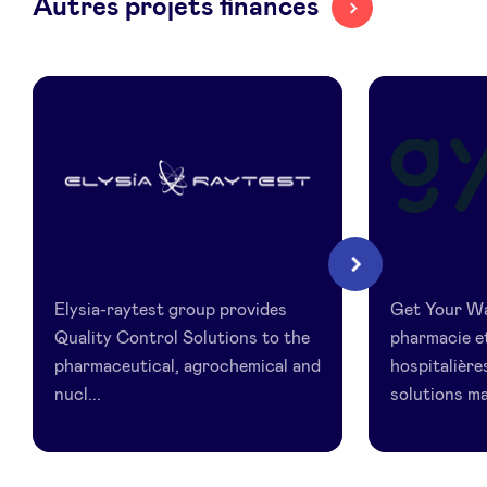
Autres projets financés
LinkedIn
Elysia
Get
Suivant
Your
Elysia-raytest group provides
Get Your Wa
Way
Quality Control Solutions to the
pharmacie et
pharmaceutical, agrochemical and
hospitalièr
nucl...
solutions mai