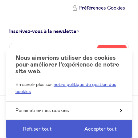
Préférences Cookies
Inscrivez-vous à la newsletter
Name
Votre
S’inscrire
adresse
Nous aimerions utiliser des cookies
email
pour améliorer l’expérience de notre
site web.
Social
LinkedIn
accounts
En savoir plus sur
notre politique de gestion des
cookies
Paramétrer mes cookies
© 2026 BeAngels, tous droits réservés
Reed
Website by
Refuser tout
Accepter tout