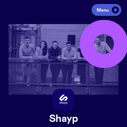
Menu
Investir
Lever des fonds
Portfolio
Agenda
À propos
Shayp