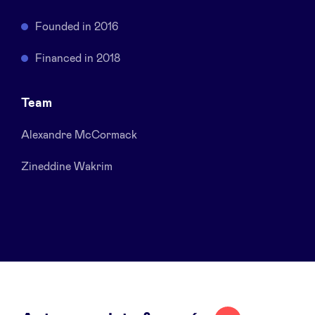
Sponsors
Founded in 2016
Privacy Policy
Financed in 2018
BeAngels x PMV
Team
Alexandre McCormack
My Portofolio
Zineddine Wakrim
Accès Dealflow investisseur
Health Expert Circle
fr
en
nl