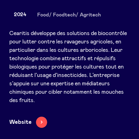
2024
Food/ Foodtech/ Agritech
Actualités
Cearitis développe des solutions de biocontrôle
pour lutter contre les ravageurs agricoles, en
particulier dans les cultures arboricoles. Leur
Avantages
technologie combine attractifs et répulsifs
biologiques pour protéger les cultures tout en
BeAngels Academy
réduisant l’usage d’insecticides. L’entreprise
s’appuie sur une expertise en médiateurs
BeAngels Luxembourg
chimiques pour cibler notamment les mouches
des fruits.
NXT Brussels - Groupe d'investissement
Website
Pooling Services