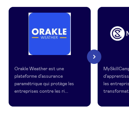
LinkedIn
Orakle
MySkillCa
Suivant
Wheater
Orakle Weather est une
MySkillCamp
plateforme d'assurance
d'apprentis
paramétrique qui protège les
les entrepris
entreprises contre les ri...
transformati