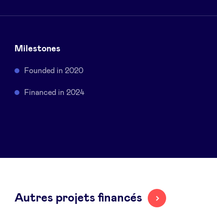
Sponsors
Privacy Policy
Milestones
BeAngels x PMV
Founded in 2020
Financed in 2024
My Portofolio
Accès Dealflow investisseur
Health Expert Circle
fr
en
Autres projets financés
nl