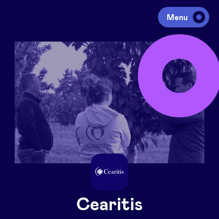
Menu
Investir
Lever des fonds
Portfolio
Agenda
À propos
Cearitis