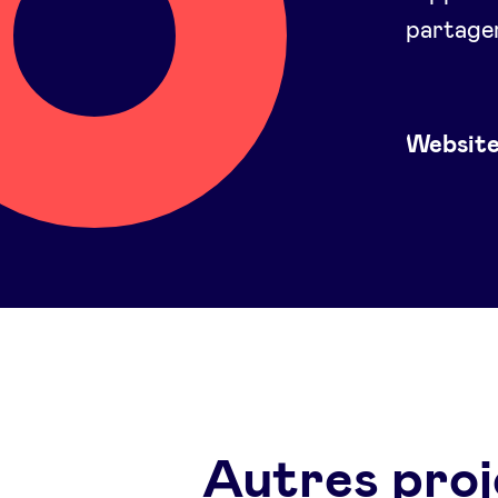
partager
Websit
Autres proj