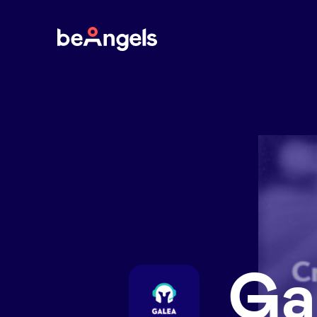
BeAngels
Ga