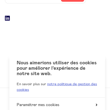
adresse
email
Social
LinkedIn
accounts
Nous aimerions utiliser des cookies
pour améliorer l’expérience de
notre site web.
En savoir plus sur
notre politique de gestion des
cookies
Paramétrer mes cookies
Reed
Website by