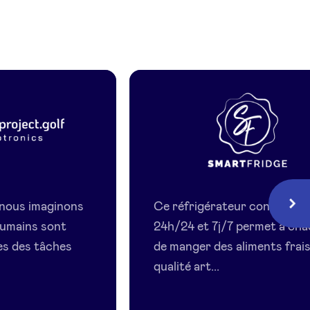
s
Smart
Fridge
 nous imaginons
Ce réfrigérateur connecté
Suiv
humains sont
24h/24 et 7j/7 permet à ch
es des tâches
de manger des aliments frai
qualité art...