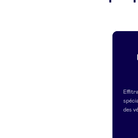
Effit
spécia
des vé