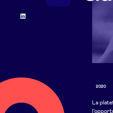
Social
LinkedIn
accounts
2020
La plate
l’opport