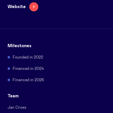
Sponsors
Website
Privacy Policy
BeAngels x PMV
Milestones
My Portofolio
Founded in 2022
Accès Dealflow investisseur
Financed in 2024
Financed in 2026
Health Expert Circle
Team
fr
en
Jan Croes
nl