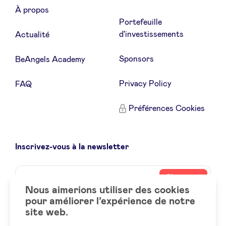
À propos
Portefeuille
d'investissements
Actualité
Sponsors
BeAngels Academy
Privacy Policy
FAQ
Préférences Cookies
Inscrivez-vous à la newsletter
Name
Votre
S’inscrire
adresse
Nous aimerions utiliser des cookies
email
pour améliorer l’expérience de notre
site web.
Social
LinkedIn