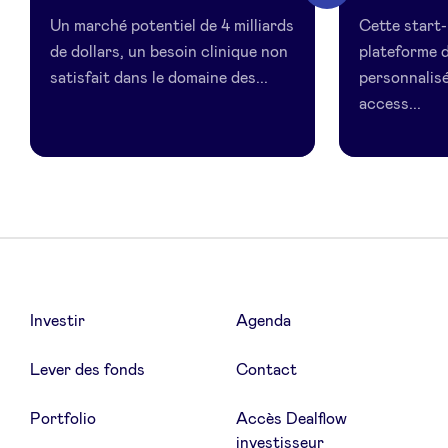
Stent
Un marché potentiel de 4 milliards
Cette start-
Solution
de dollars, un besoin clinique non
plateforme d
satisfait dans le domaine des...
personnalisé
access...
Investir
Agenda
Lever des fonds
Contact
Portfolio
Accès Dealflow
investisseur