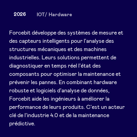
2026
IOT/ Hardware
Actualités
Forcebit développe des systèmes de mesure et
des capteurs intelligents pour l'analyse des
structures mécaniques et des machines
Avantages
industrielles. Leurs solutions permettent de
diagnostiquer en temps réel l'état des
BeAngels Academy
composants pour optimiser la maintenance et
prévenir les pannes. En combinant hardware
BeAngels Luxembourg
robuste et logiciels d'analyse de données,
Forcebit aide les ingénieurs à améliorer la
NXT Brussels - Groupe d'investissement
performance de leurs produits. C'est un acteur
clé de l'industrie 4.0 et de la maintenance
prédictive.
Pooling Services