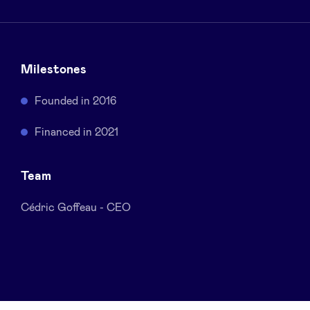
Sponsors
Privacy Policy
Milestones
BeAngels x PMV
Founded in 2016
Financed in 2021
My Portofolio
Team
Accès Dealflow investisseur
Cédric Goffeau - CEO
Health Expert Circle
fr
en
nl