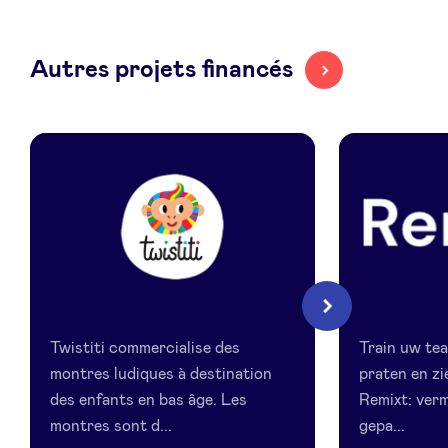
LinkedIn
Autres projets financés
Twistiti
Remixt
Suivant
Twistiti commercialise des
Train uw te
montres ludiques à destination
praten en zi
des enfants en bas âge. Les
Remixt: verm
montres sont d...
gepa...