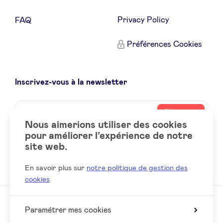
Privacy Policy
FAQ
Préférences Cookies
Inscrivez-vous à la newsletter
Name
Votre
S’inscrire
adresse
Nous aimerions utiliser des cookies
email
pour améliorer l’expérience de notre
site web.
Social
LinkedIn
accounts
En savoir plus sur
notre politique de gestion des
cookies
Paramétrer mes cookies
© 2026 BeAngels, tous droits réservés