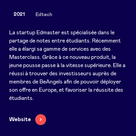
2021
Edtech
Actualités
La startup Edmaster est spécialisée dans le
partage de notes entre étudiants. Récemment
elle a élargi sa gamme de services avec des
Avantages
Masterclass. Grâce à ce nouveau produit, la
jeune pousse passe à la vitesse supérieure. Elle a
BeAngels Academy
réussi à trouver des investisseurs auprès de
membres de BeAngels afin de pouvoir déployer
BeAngels Luxembourg
son offre en Europe, et favoriser la réussite des
étudiants.
NXT Brussels - Groupe d'investissement
Website
Pooling Services