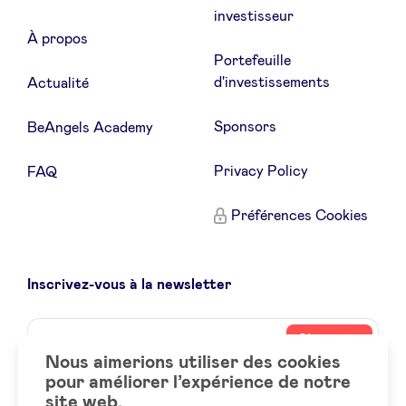
investisseur
À propos
Portefeuille
d'investissements
Actualité
Sponsors
BeAngels Academy
Privacy Policy
FAQ
Préférences Cookies
Inscrivez-vous à la newsletter
Name
Votre
S’inscrire
adresse
Nous aimerions utiliser des cookies
email
pour améliorer l’expérience de notre
site web.