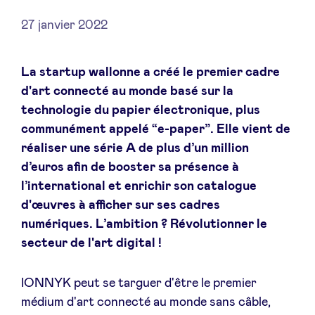
27 janvier 2022
Actualités
La startup wallonne
a créé le premier cadre
d'art connecté au monde basé sur la
technologie du papier électronique, plus
Avantages
communément appelé “e-paper”.
Elle
vient de
réaliser une série A de plus d’un million
BeAngels Academy
d’euros afin de booster sa présence à
l’international et enrichir son catalogue
BeAngels Luxembourg
d'œuvres à afficher sur ses cadres
numériques. L’ambition ? Révolutionner le
NXT Brussels - Groupe d'investissement
secteur de l'art digital !
IONNYK peut se targuer d'être le premier
Pooling Services
médium d'art connecté au monde sans câble,