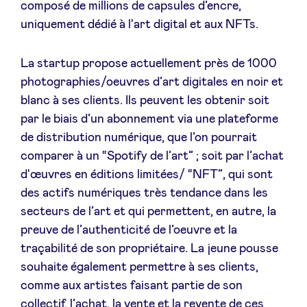
composé de millions de capsules d’encre,
Sponsors
uniquement dédié à l'art digital et aux NFTs.
Privacy Policy
La startup propose actuellement près de 1000
photographies/oeuvres d’art digitales en noir et
BeAngels x PMV
blanc à ses clients. Ils peuvent les obtenir soit
par le biais d’un abonnement via une plateforme
de distribution numérique, que l’on pourrait
My Portofolio
comparer à un “Spotify de l’art” ; soit par l’achat
d'œuvres en éditions limitées/ “NFT”, qui sont
Accès Dealflow investisseur
des actifs numériques très tendance dans les
secteurs de l’art et qui permettent, en autre, la
Health Expert Circle
preuve de l’authenticité de l’oeuvre et la
traçabilité de son propriétaire. La jeune pousse
souhaite également permettre à ses clients,
fr
en
comme aux artistes faisant partie de son
nl
collectif, l’achat, la vente et la revente de ces