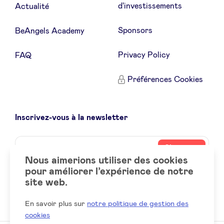
d'investissements
Actualité
Sponsors
BeAngels Academy
Privacy Policy
FAQ
Préférences Cookies
Inscrivez-vous à la newsletter
Name
Votre
S’inscrire
adresse
Nous aimerions utiliser des cookies
email
pour améliorer l’expérience de notre
site web.
Social
LinkedIn
accounts
En savoir plus sur
notre politique de gestion des
cookies