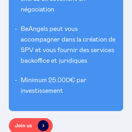
négociation
BeAngels peut vous
accompagner dans la création de
SPV et vous fournir des services
backoffice et juridiques
Minimum 25.000€ par
investissement
Join us