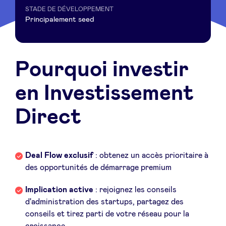
Sponsors
STADE DE DÉVELOPPEMENT
Principalement seed
Privacy Policy
Pourquoi investir
BeAngels x PMV
en Investissement
My Portofolio
Direct
Accès Dealflow investisseur
Deal Flow exclusif
: obtenez un accès prioritaire à
Health Expert Circle
des opportunités de démarrage premium
Implication active
: rejoignez les conseils
fr
en
d'administration des startups, partagez des
conseils et tirez parti de votre réseau pour la
nl