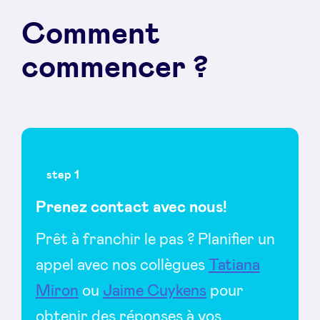
Comment
commencer ?
step 1
Prenez contact avec nous!
Prêt à franchir le pas ? Planifier un
appel avec nos collègues
Tatiana
Miron
ou
Jaime Cuykens
pour
obtenir des réponses à vos