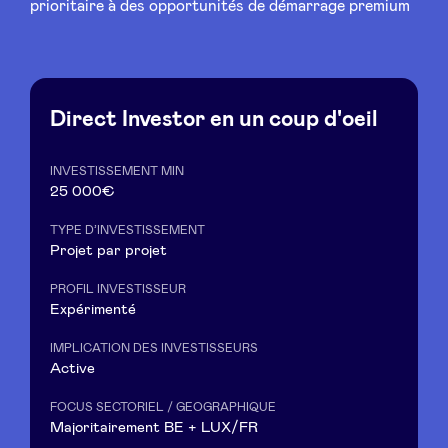
prioritaire à des opportunités de démarrage premium
Actualités
Direct Investor en un coup d'oeil
Avantages
INVESTISSEMENT MIN
25 000€
BeAngels Academy
TYPE D’INVESTISSEMENT
Projet par projet
BeAngels Luxembourg
PROFIL INVESTISSEUR
Expérimenté
NXT Brussels - Groupe d'investissement
IMPLICATION DES INVESTISSEURS
Active
Pooling Services
FOCUS SECTORIEL / GEOGRAPHIQUE
Majoritairement BE + LUX/FR