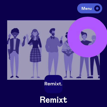
Menu
Investir
Lever des fonds
Portfolio
Agenda
À propos
Remixt