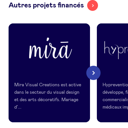
Autres projets financés
LinkedIn
Mira
Hypreventi
Suivant
Visual
Mira Visual Creations est active
Hypreventio
Creations
dans le secteur du visual design
développe, f
et des arts décoratifs. Mariage
commercialis
d’...
médicaux imp