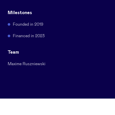
Sponsors
Milestones
Privacy Policy
Founded in 2019
Financed in 2023
BeAngels x PMV
My Portofolio
Team
Maxime Ruszniewski
Accès Dealflow investisseur
Health Expert Circle
fr
en
nl