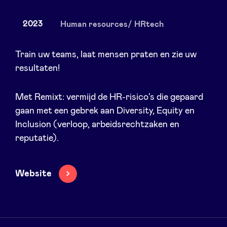
2023
Human resources/ HRtech
Actualités
Train uw teams, laat mensen praten en zie uw
resultaten!
Avantages
Met Remixt: vermijd de HR-risico's die gepaard
gaan met een gebrek aan Diversity, Equity en
BeAngels Academy
Inclusion (verloop, arbeidsrechtzaken en
reputatie).
BeAngels Luxembourg
Website
NXT Brussels - Groupe d'investissement
Pooling Services