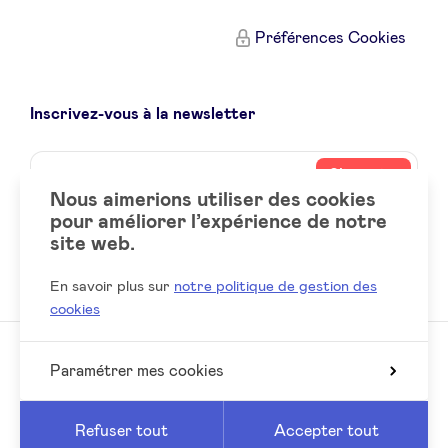
Préférences Cookies
Inscrivez-vous à la newsletter
Name
Votre
S’inscrire
adresse
Nous aimerions utiliser des cookies
email
pour améliorer l’expérience de notre
site web.
Social
LinkedIn
accounts
En savoir plus sur
notre politique de gestion des
cookies
Paramétrer mes cookies
© 2026 BeAngels, tous droits réservés
Reed
Website by
Refuser tout
Accepter tout