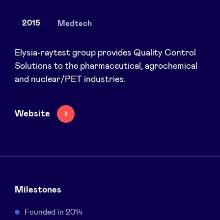
2015
Medtech
Actualités
Elysia-raytest group provides Quality Control
Solutions to the pharmaceutical, agrochemical
and nuclear/PET industries.
Avantages
BeAngels Academy
Website
BeAngels Luxembourg
NXT Brussels - Groupe d'investissement
Milestones
Pooling Services
Founded in 2014