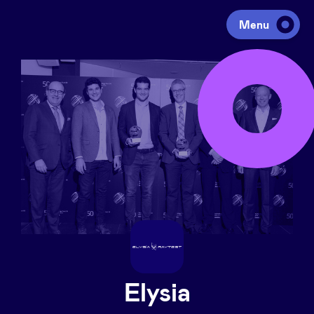
Menu
Investir
Lever des fonds
Portfolio
Agenda
À propos
Elysia