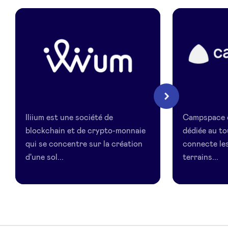
LinkedIn
Illium
Campspac
Suivant
Iliium est une société de
Campspace e
blockchain et de crypto-monnaie
dédiée au to
qui se concentre sur la création
connecte les
d'une sol...
terrains...