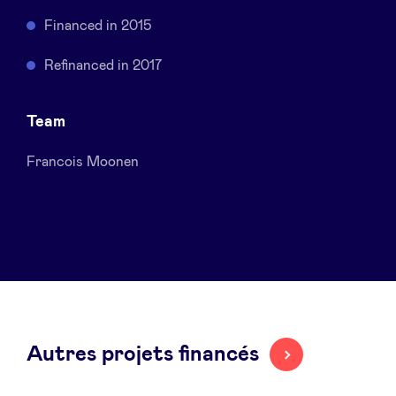
Sponsors
Financed in 2015
Refinanced in 2017
Privacy Policy
Team
BeAngels x PMV
Francois Moonen
My Portofolio
Accès Dealflow investisseur
Health Expert Circle
fr
en
Autres projets financés
nl