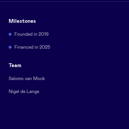
Sponsors
Milestones
Privacy Policy
Founded in 2019
BeAngels x PMV
Financed in 2025
My Portofolio
Team
Accès Dealflow investisseur
Salomo van Mook
Nigel de Lange
Health Expert Circle
fr
en
nl