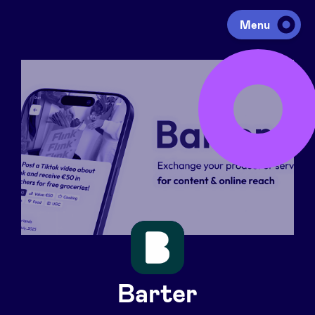
Menu
Investir
Lever des fonds
Portfolio
Agenda
À propos
Barter