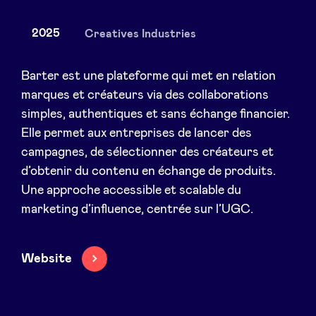
2025
Creatives Industries
Actualités
Barter est une plateforme qui met en relation
marques et créateurs via des collaborations
simples, authentiques et sans échange financier.
Avantages
Elle permet aux entreprises de lancer des
campagnes, de sélectionner des créateurs et
BeAngels Academy
d’obtenir du contenu en échange de produits.
Une approche accessible et scalable du
BeAngels Luxembourg
marketing d’influence, centrée sur l’UGC.
NXT Brussels - Groupe d'investissement
Website
Pooling Services