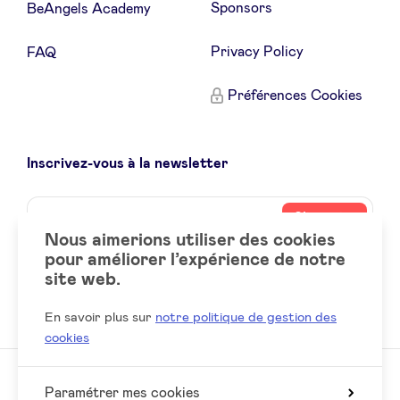
Sponsors
BeAngels Academy
Privacy Policy
FAQ
Préférences Cookies
Inscrivez-vous à la newsletter
Name
Votre
S’inscrire
adresse
Nous aimerions utiliser des cookies
email
pour améliorer l’expérience de notre
site web.
Social
LinkedIn
accounts
En savoir plus sur
notre politique de gestion des
cookies
Paramétrer mes cookies