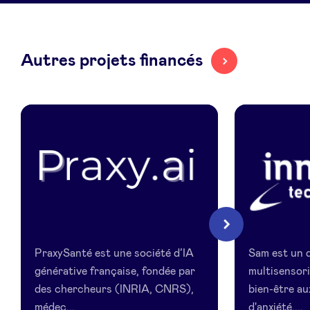
LinkedIn
Autres projets financés
Praxy.ai
inMersiv
Suivant
Technologie
PraxySanté est une société d’IA
Sam est un d
générative française, fondée par
multisensori
des chercheurs (INRIA, CNRS),
bien-être a
médec...
d'anxiété,...