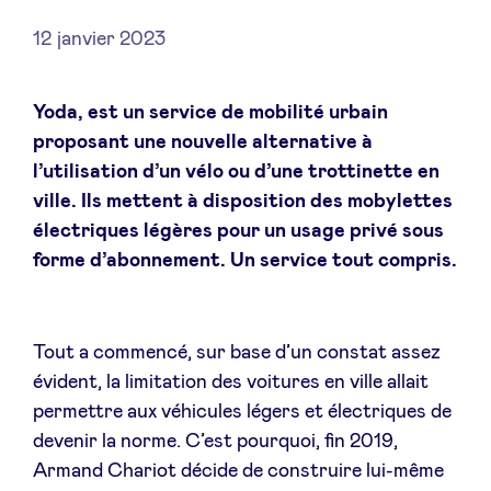
12 janvier 2023
Actualités
Yoda, est un service de mobilité urbain
proposant une nouvelle alternative à
l’utilisation d’un vélo ou d’une trottinette en
Avantages
ville. Ils mettent à disposition des mobylettes
électriques légères pour un usage privé sous
BeAngels Academy
forme d’abonnement. Un service tout compris.
BeAngels Luxembourg
Tout a commencé, sur base d’un constat assez
NXT Brussels - Groupe d'investissement
évident, la limitation des voitures en ville allait
permettre aux véhicules légers et électriques de
devenir la norme. C’est pourquoi, fin 2019,
Pooling Services
Armand Chariot décide de construire lui-même