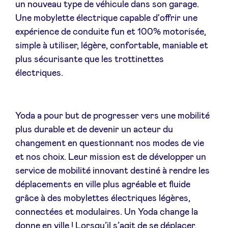
un nouveau type de véhicule dans son garage.
Sponsors
Une mobylette électrique capable d'offrir une
expérience de conduite fun et 100% motorisée,
Privacy Policy
simple à utiliser, légère, confortable, maniable et
plus sécurisante que les trottinettes
BeAngels x PMV
électriques.
My Portofolio
Yoda a pour but de progresser vers une mobilité
plus durable et de devenir un acteur du
Accès Dealflow investisseur
changement en questionnant nos modes de vie
et nos choix. Leur mission est de développer un
Health Expert Circle
service de mobilité innovant destiné à rendre les
déplacements en ville plus agréable et fluide
grâce à des mobylettes électriques légères,
fr
en
connectées et modulaires. Un Yoda change la
nl
donne en ville ! Lorsqu’il s’agit de se déplacer,