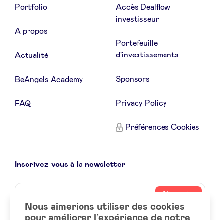
Portfolio
Accès Dealflow
investisseur
À propos
Portefeuille
d'investissements
Actualité
Sponsors
BeAngels Academy
Privacy Policy
FAQ
Préférences Cookies
Inscrivez-vous à la newsletter
Name
Votre
S’inscrire
adresse
Nous aimerions utiliser des cookies
email
pour améliorer l’expérience de notre