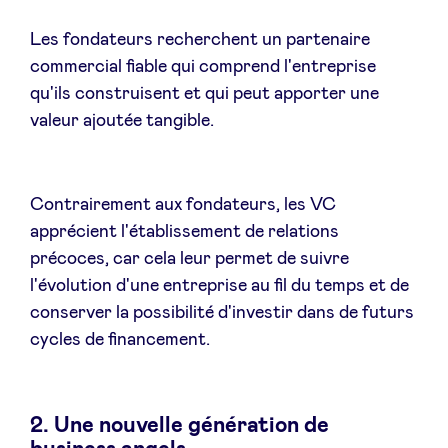
Sponsors
Les fondateurs recherchent un partenaire
commercial fiable qui comprend l'entreprise
Privacy Policy
qu'ils construisent et qui peut apporter une
valeur ajoutée tangible.
BeAngels x PMV
My Portofolio
Contrairement aux fondateurs, les VC
apprécient l'établissement de relations
précoces, car cela leur permet de suivre
Accès Dealflow investisseur
l'évolution d'une entreprise au fil du temps et de
conserver la possibilité d'investir dans de futurs
Health Expert Circle
cycles de financement.
fr
en
2. Une nouvelle génération de
nl