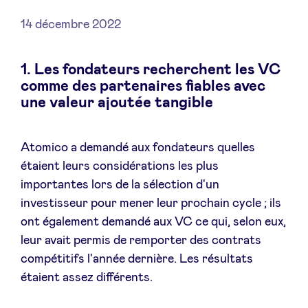
14 décembre 2022
1. Les fondateurs recherchent les VC
Actualités
comme des partenaires fiables avec
une valeur ajoutée tangible
Avantages
Atomico a demandé aux fondateurs quelles
BeAngels Academy
étaient leurs considérations les plus
importantes lors de la sélection d'un
BeAngels Luxembourg
investisseur pour mener leur prochain cycle ; ils
ont également demandé aux VC ce qui, selon eux,
NXT Brussels - Groupe d'investissement
leur avait permis de remporter des contrats
compétitifs l'année dernière. Les résultats
étaient assez différents.
Pooling Services