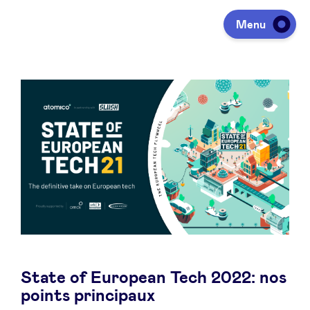
Menu
Investir
Lever des fonds
Portfolio
Agenda
State of European Tech 2022: nos
À propos
points principaux