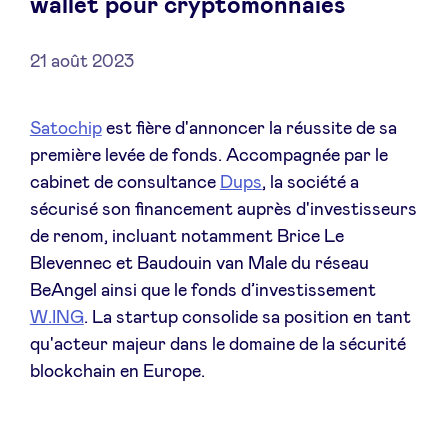
wallet pour cryptomonnaies
21 août 2023
Actualités
Satochip
est fière d'annoncer la réussite de sa
première levée de fonds. Accompagnée par le
Avantages
cabinet de consultance
Dups
, la société a
sécurisé son financement auprès d'investisseurs
BeAngels Academy
de renom, incluant notamment Brice Le
Blevennec et Baudouin van Male du réseau
BeAngels Luxembourg
BeAngel ainsi que le fonds d’investissement
W.ING
. La startup consolide sa position en tant
qu'acteur majeur dans le domaine de la sécurité
NXT Brussels - Groupe d'investissement
blockchain en Europe.
Pooling Services