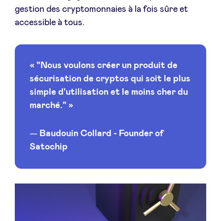
gestion des cryptomonnaies à la fois sûre et
accessible à tous.
LinkedIn
« "Nous voulons créer un produit de
sécurisation de cryptos qui soit le plus
simple d'utilisation et le moins cher du
marché." »
Baudouin Collard - Founder of
Satochip