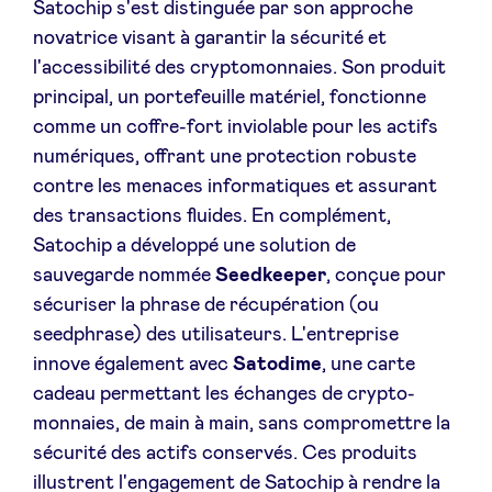
Satochip s'est distinguée par son approche
Sponsors
novatrice visant à garantir la sécurité et
l'accessibilité des cryptomonnaies. Son produit
Privacy Policy
principal, un portefeuille matériel, fonctionne
comme un coffre-fort inviolable pour les actifs
BeAngels x PMV
numériques, offrant une protection robuste
contre les menaces informatiques et assurant
des transactions fluides. En complément,
My Portofolio
Satochip a développé une solution de
sauvegarde nommée
Seedkeeper
, conçue pour
Accès Dealflow investisseur
sécuriser la phrase de récupération (ou
seedphrase) des utilisateurs. L'entreprise
Health Expert Circle
innove également avec
Satodime
, une carte
cadeau permettant les échanges de crypto-
monnaies, de main à main, sans compromettre la
fr
en
sécurité des actifs conservés. Ces produits
nl
illustrent l'engagement de Satochip à rendre la