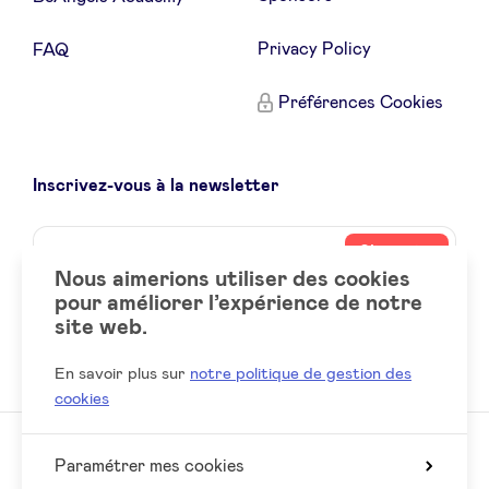
Privacy Policy
FAQ
Préférences Cookies
Inscrivez-vous à la newsletter
Name
Votre
S’inscrire
adresse
Nous aimerions utiliser des cookies
email
pour améliorer l’expérience de notre
site web.
Social
LinkedIn
accounts
En savoir plus sur
notre politique de gestion des
cookies
Paramétrer mes cookies
© 2026 BeAngels, tous droits réservés