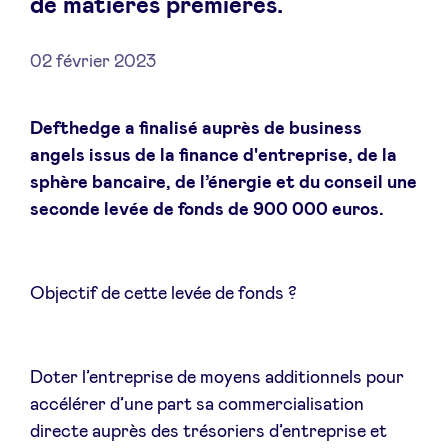
de matières premières.
02 février 2023
Actualités
Defthedge a finalisé auprès de business
angels issus de la finance d'entreprise, de la
Avantages
sphère bancaire, de l’énergie et du conseil une
seconde levée de fonds de 900 000 euros.
BeAngels Academy
BeAngels Luxembourg
Objectif de cette levée de fonds ?
NXT Brussels - Groupe d'investissement
Doter l’entreprise de moyens additionnels pour
accélérer d’une part sa commercialisation
Pooling Services
directe auprès des trésoriers d’entreprise et