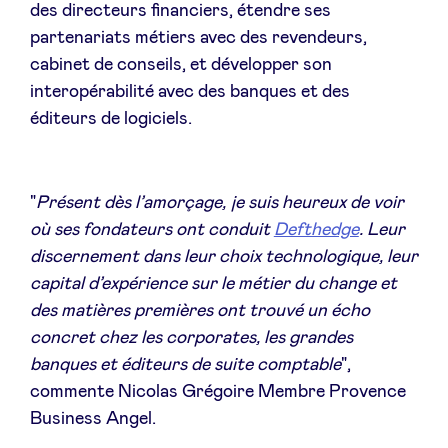
des directeurs financiers, étendre ses
Sponsors
partenariats métiers avec des revendeurs,
cabinet de conseils, et développer son
Privacy Policy
interopérabilité avec des banques et des
éditeurs de logiciels.
BeAngels x PMV
My Portofolio
"
Présent dès l’amorçage, je suis heureux de voir
où ses fondateurs ont conduit
Defthedge
. Leur
discernement dans leur choix technologique, leur
Accès Dealflow investisseur
capital d’expérience sur le métier du change et
des matières premières ont trouvé un écho
Health Expert Circle
concret chez les corporates, les grandes
banques et éditeurs de suite comptable
",
commente Nicolas Grégoire Membre Provence
fr
en
Business Angel.
nl