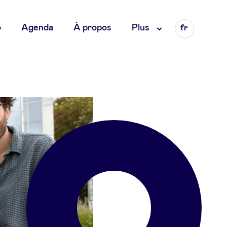
Language
o
Agenda
À propos
Plus
fr
en
nl