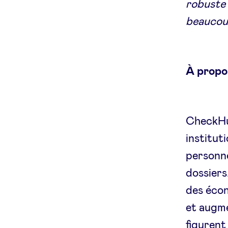
robuste 
beaucoup
À prop
CheckHub
institut
personnel
dossiers
des écon
et augme
figurent