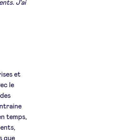
nts. J'ai
ises et
ec le
 des
ntraine
en temps,
ients,
s que