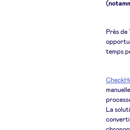
(notamm
Près de 
opportun
temps pe
CheckH
manuelles
processu
La solut
converti
chronoph