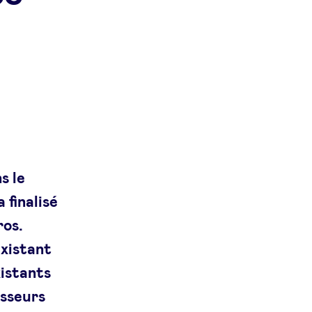
s le
 finalisé
ros.
existant
xistants
isseurs