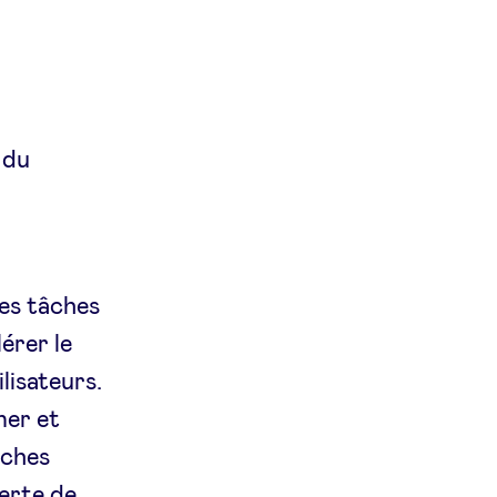
 du
les tâches
lérer le
lisateurs.
ner et
âches
erte de