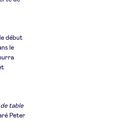
le début
ns le
ourra
et
de table
laré Peter