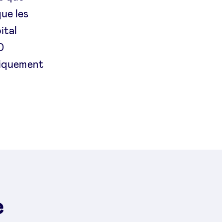
ue les
ital
0
tiquement
e