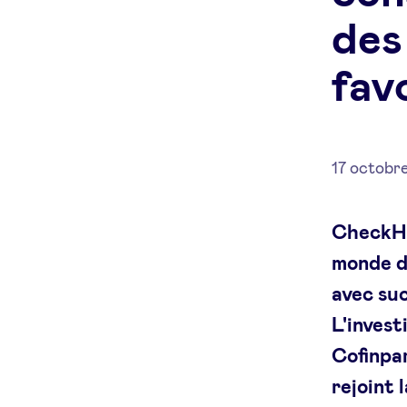
des
fav
17 octobr
CheckHu
monde d
avec suc
L'invest
Cofinpar
rejoint 