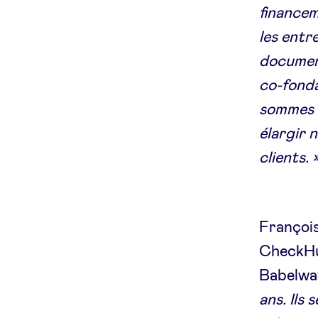
financem
les entr
document
co-fonda
sommes 
élargir 
clients. 
François
CheckHu
Babelway,
ans. Ils