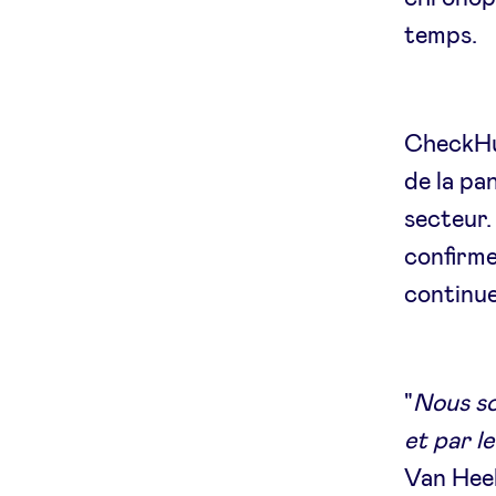
temps.
CheckHub
de la pa
secteur.
confirme
continue
"
Nous so
et par l
Van Hee