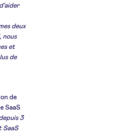
d'aider
 mes deux
, nous
es et
lus de
ion de
me SaaS
depuis 3
it SaaS