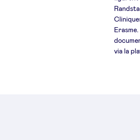
Randstad
Clinique
Erasme. 
documen
via la p