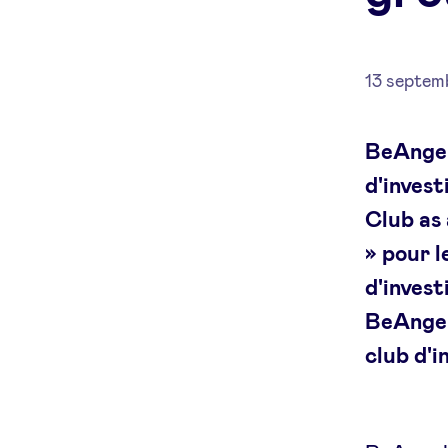
13 septem
BeAngel
d'invest
Club as 
» pour l
d'invest
BeAngel
club d'i