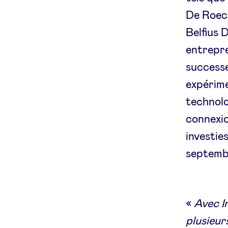
De Roeck
Belfius 
entrepre
successe
expérime
technolo
connexio
investie
septemb
«
Avec I
plusieur