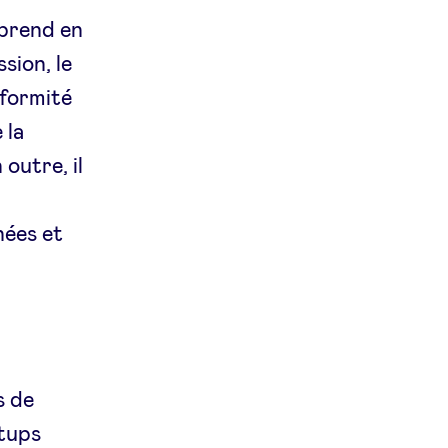
 prend en
sion, le
nformité
 la
outre, il
nées et
s de
rtups