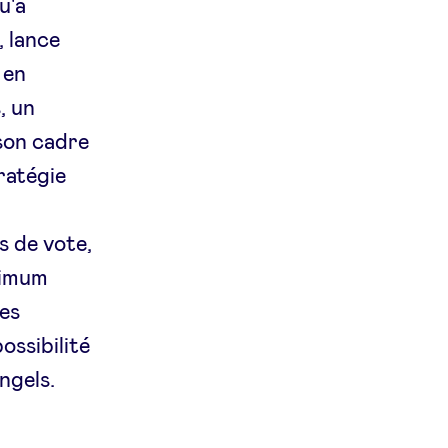
u'à
, lance
 en
, un
son cadre
ratégie
s de vote,
inimum
mes
ossibilité
Angels.