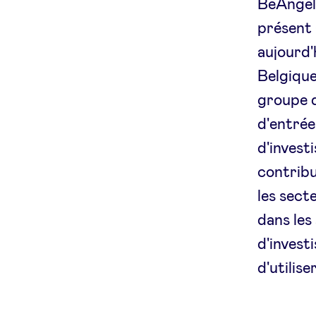
BeAngels
présent 
aujourd'
Belgique
groupe d
d'entrée
d'invest
contribu
les sect
dans les
d'invest
d'utilise