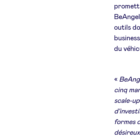
promette
BeAngels
outils d
business
du véhic
«
BeAnge
cinq man
scale-up
d'invest
formes d
désireux