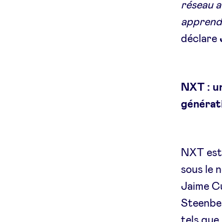
réseau a
apprend
déclare
NXT : u
générat
NXT est 
sous le 
Jaime C
Steenbe
tels que