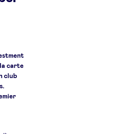
vestment
la carte
n club
s.
emier