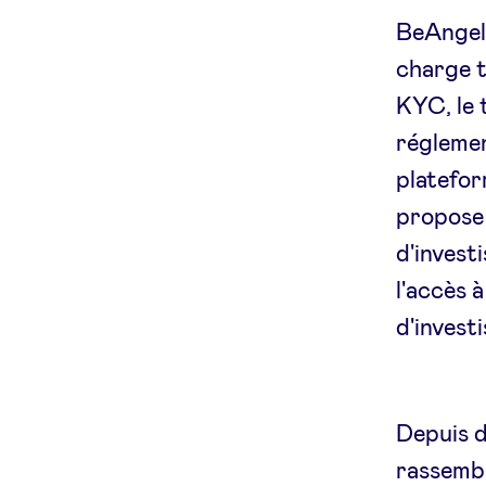
BeAngels
charge t
KYC, le 
réglemen
platefor
propose 
d'invest
l'accès 
d'invest
Depuis 
rassembl