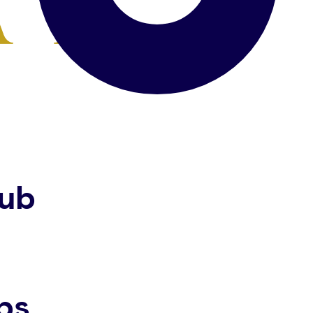
lub
ps.