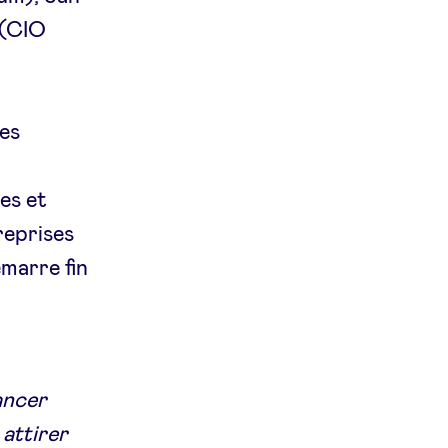
 (CIO
res
es et
reprises
émarre fin
ancer
 attirer