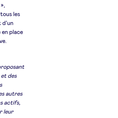
 »,
tous les
t d’un
e en place
ve.
proposant
 et des
s
des autres
s actifs,
r leur