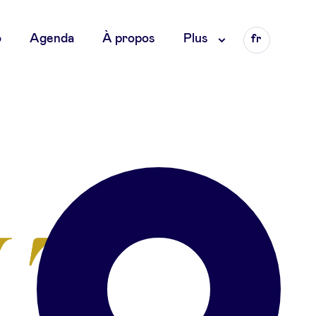
Language
o
Agenda
À propos
Plus
fr
en
nl