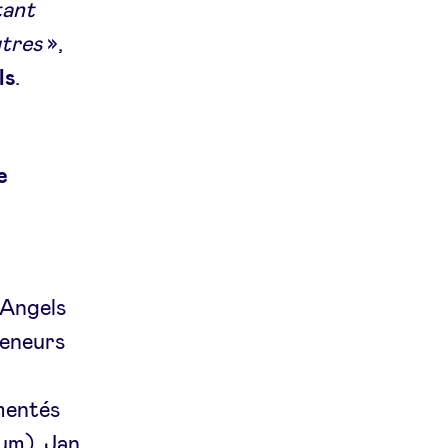
tant
utres
»,
ls
.
e
eAngels
reneurs
mentés
um), Jan