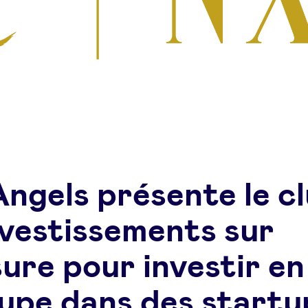
ngels présente le c
nvestissements sur
ure pour investir en
upe dans des startu