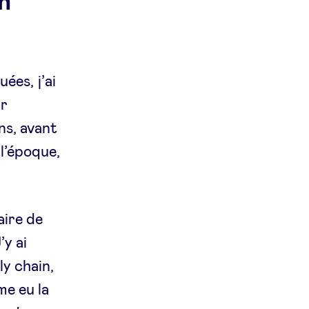
n
ées, j’ai
ur
ns, avant
 l’époque,
aire de
’y ai
ly chain,
me eu la