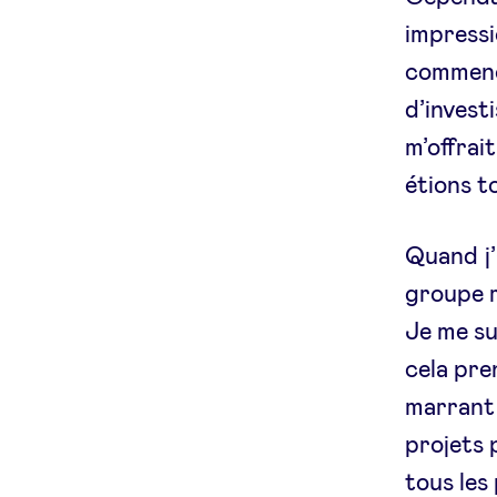
impressi
commence
d’invest
m’offrai
étions t
Quand j’
groupe m
Je me sui
cela pre
marrant 
projets 
tous les