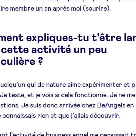
aire membre un an après moi (sourire).
ent expliques-tu t’être la
 cette activité un peu
culière ?
quelqu’un qui de nature aime expérimenter et p
 Je teste, et je vois si cela fonctionne. Je ne m
estions. Je suis donc arrivée chez BeAngels en
 connaissais rien et que j’allais découvrir.
t l’activité de business angel me paraissait t