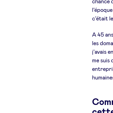
chance d
l’époque
c’était 
A 45 ans
les doma
j’avais 
me suis 
entrepri
humaine
Comm
cette