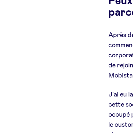
Peux
parc
Après de
commenc
corporat
de rejoi
Mobista
J’ai eu 
cette so
occupé p
le custo