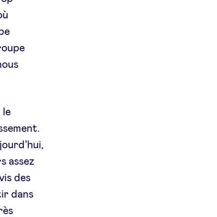
où
pe
groupe
nous
 le
issement.
ujourd’hui,
rs assez
vis des
tir dans
rès