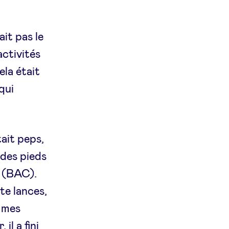
it pas le
activités
ela était
qui
ait peps,
 des pieds
t (BAC).
 te lances,
r mes
il a fini