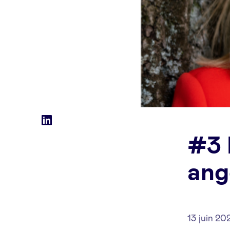
Social
LinkedIn
#3 
accounts
ang
13 juin 20