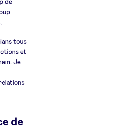
up de
coup
.
 dans tous
nctions et
main. Je
relations
ce de