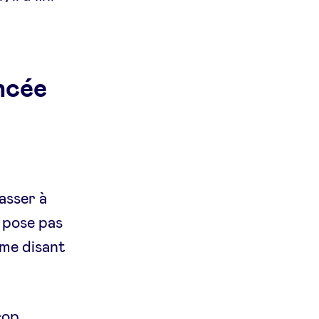
ncée
asser à
e pose pas
 me disant
rop