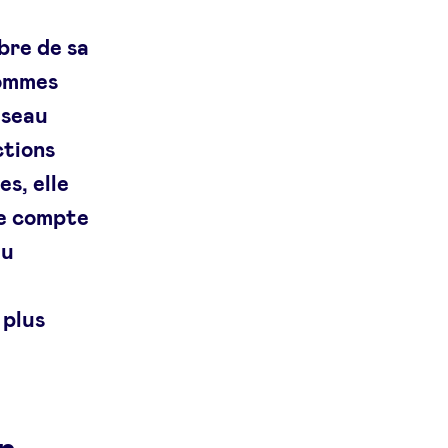
bre de sa
sommes
éseau
ctions
s, elle
re compte
au
 plus