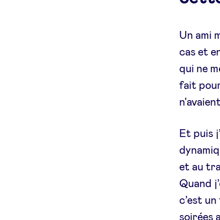
Un ami m
cas et en
qui ne m
fait pou
n'avaient
Et puis 
dynamiqu
et au tr
Quand j’e
c’est un
soirées a