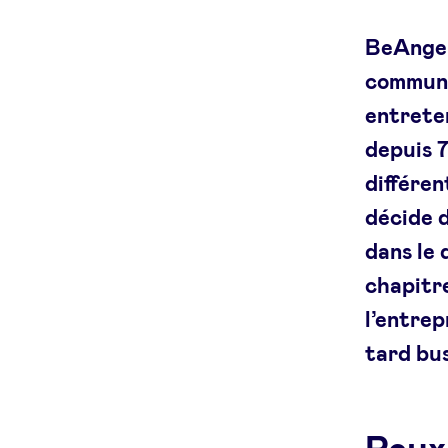
BeAngel
communa
entrete
depuis 
différen
décide d
dans le
chapitre
l’entrep
tard bus