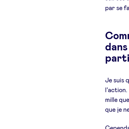
par se f
Comm
dans
parti
Je suis 
l’action.
mille qu
que je ne
Cependan