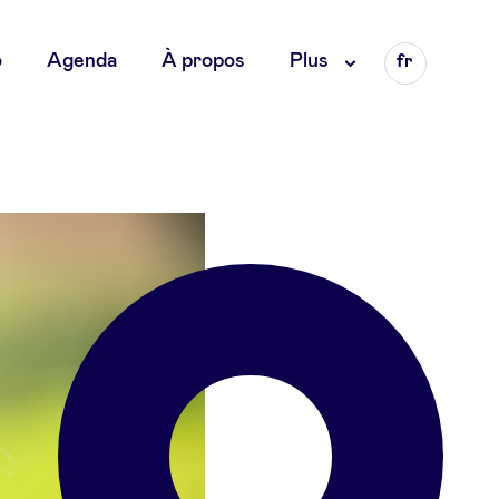
Language
o
Agenda
À propos
Plus
fr
en
nl