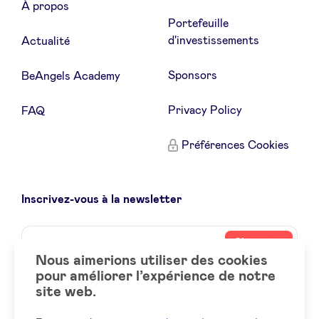
À propos
Portefeuille
d'investissements
Actualité
Sponsors
BeAngels Academy
Privacy Policy
FAQ
Préférences Cookies
Inscrivez-vous à la newsletter
Name
Votre
S’inscrire
adresse
Nous aimerions utiliser des cookies
email
pour améliorer l’expérience de notre
site web.
Social
LinkedIn
accounts