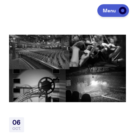
Menu
Investir
Lever des fonds
Portfolio
Agenda
06
À propos
OCT.