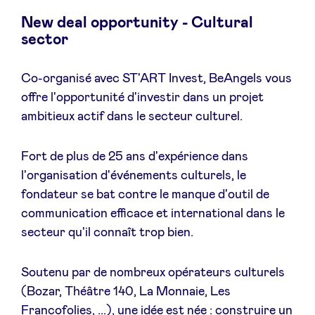
New deal opportunity - Cultural
sector
Actualités
Co-organisé avec ST'ART Invest, BeAngels vous
offre l'opportunité d'investir dans un projet
Avantages
ambitieux actif dans le secteur culturel.
Fort de plus de 25 ans d'expérience dans
BeAngels Academy
l'organisation d'événements culturels, le
fondateur se bat contre le manque d'outil de
BeAngels Luxembourg
communication efficace et international dans le
secteur qu'il connaît trop bien.
NXT Brussels - Groupe d'investissement
Soutenu par de nombreux opérateurs culturels
Pooling Services
(Bozar, Théâtre 140, La Monnaie, Les
Francofolies, ...), une idée est née : construire un