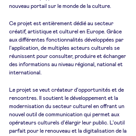
Sponsors
nouveau portail sur le monde de la culture.
Ce projet est entièrement dédié au secteur
Privacy Policy
créatif, artistique et culturel en Europe. Grâce
aux différentes fonctionnalités développées par
BeAngels x PMV
l'application, de multiples acteurs culturels se
réunissent pour consulter, produire et échanger
My Portofolio
des informations au niveau régional, national et
international.
Accès Dealflow investisseur
Le projet se veut créateur d'opportunités et de
rencontres. Il soutient le développement et la
Health Expert Circle
modernisation du secteur culturel en offrant un
nouvel outil de communication qui permet aux
fr
en
opérateurs culturels d'élargir leur public. L'outil
nl
parfait pour le renouveau et la digitalisation de la