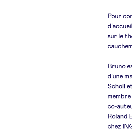
Pour co
d'accueil
sur le t
cauchema
Bruno es
d'une ma
Scholl e
membre d
co-auteu
Roland B
chez IN