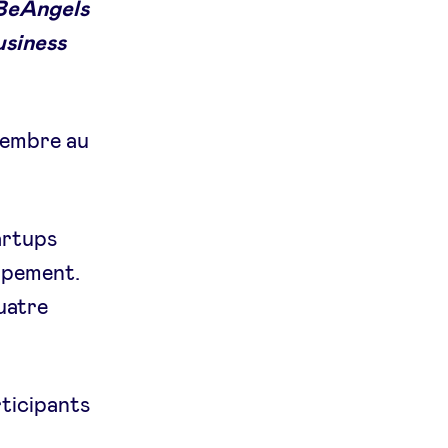
 BeAngels
usiness
ptembre au
artups
oppement.
uatre
rticipants