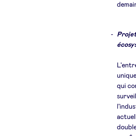
demain
Projet
écosy
L'entr
unique
qui co
survei
l'indu
actuel
double