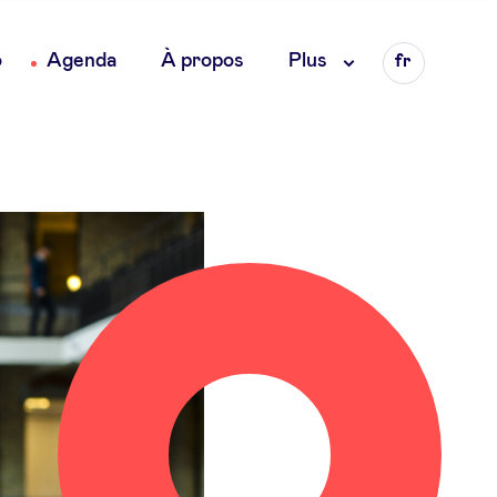
Language
o
Agenda
À propos
Plus
fr
en
nl