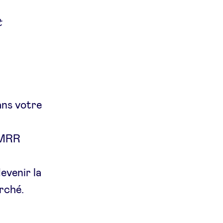
t
ans votre
e MRR
evenir la
arché.