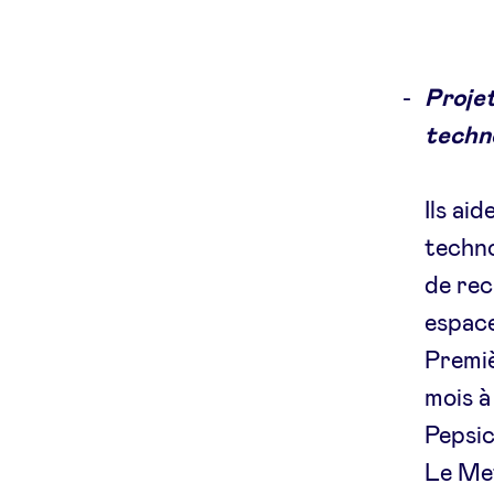
Projet
techn
Ils aid
techno
de rec
espace
Premiè
mois à
Pepsic
Le Met