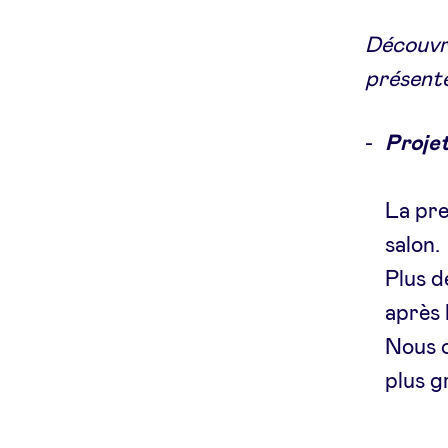
Découvre
présenté
Projet
La pre
salon.
Plus d
après 
Nous c
plus g