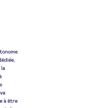
.
autonome
dédiée,
 la
à
ns
 va
e à être