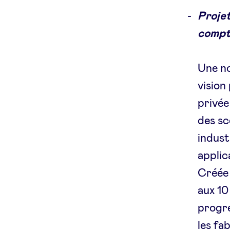
Proje
compt
Une no
vision
privée
des sc
indust
applic
Créée 
aux 10
progre
les fa