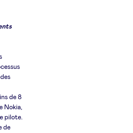
lents
s
ocessus
 des
ins de 8
e Nokia,
 pilote.
e de