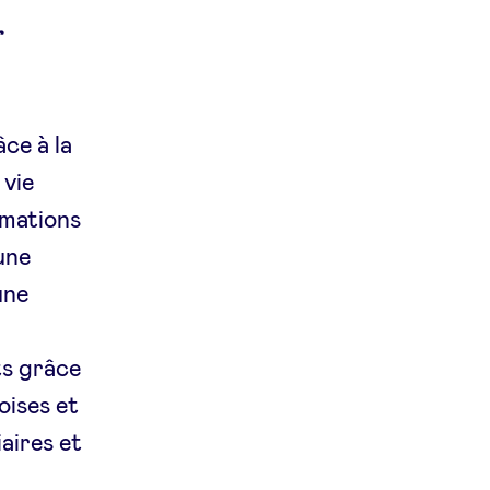
r
ce à la
 vie
rmations
une
une
ts grâce
oises et
aires et