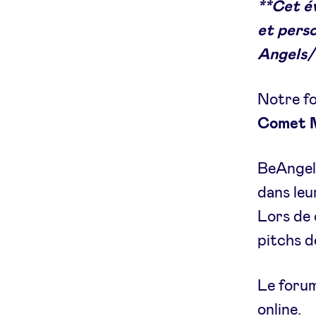
**Cet é
et perso
Angels/ 
Notre fo
Comet M
BeAngels
dans leu
Lors de 
pitchs d
Le forum
online.