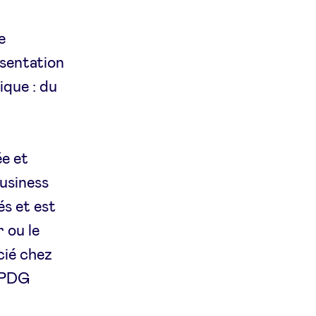
e
ésentation
ique : du
ée et
Business
és et est
 ou le
cié chez
e PDG