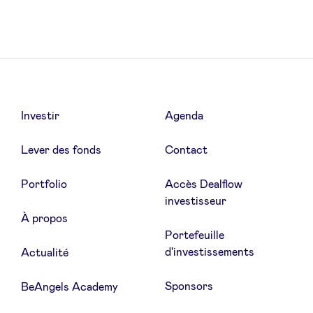
Actualités
Avantages
Investir
Agenda
Lever des fonds
Contact
BeAngels Academy
Portfolio
Accès Dealflow
BeAngels Luxembourg
investisseur
À propos
Portefeuille
NXT Brussels - Groupe d'investissement
d'investissements
Actualité
Pooling Services
Sponsors
BeAngels Academy