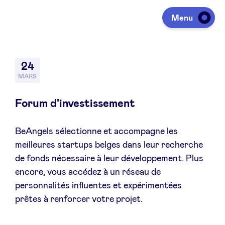
Menu
Investir
24
MARS
Lever des fonds
Forum d'investissement
BeAngels sélectionne et accompagne les
Portfolio
meilleures startups belges dans leur recherche
de fonds nécessaire à leur développement. Plus
Agenda
encore, vous accédez à un réseau de
personnalités influentes et expérimentées
prêtes à renforcer votre projet.
À propos