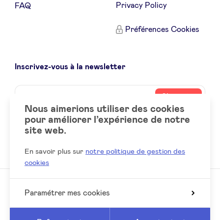
Privacy Policy
FAQ
Sponsors
Préférences Cookies
Privacy Policy
Inscrivez-vous à la newsletter
BeAngels x PMV
Name
Votre
S’inscrire
My Portofolio
adresse
Nous aimerions utiliser des cookies
email
pour améliorer l’expérience de notre
Accès Dealflow investisseur
site web.
Social
LinkedIn
accounts
En savoir plus sur
notre politique de gestion des
Health Expert Circle
cookies
fr
Paramétrer mes cookies
en
© 2026 BeAngels, tous droits réservés
nl
Reed
Website by