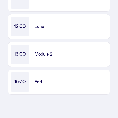
Sponsors
Privacy Policy
12:00
Lunch
BeAngels x PMV
My Portofolio
13:00
Module 2
Accès Dealflow investisseur
15:30
End
Health Expert Circle
fr
en
nl