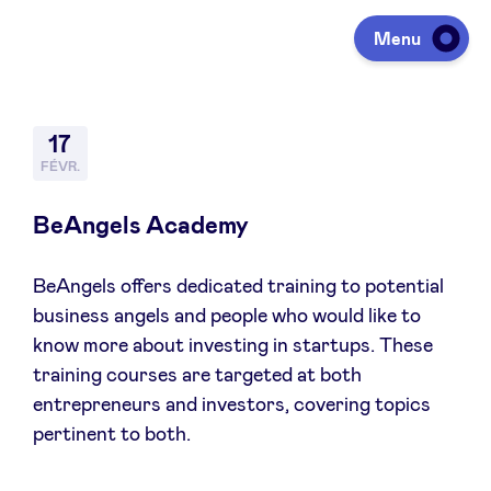
Menu
Investir
17
FÉVR.
Lever des fonds
BeAngels Academy
BeAngels offers dedicated training to potential
Portfolio
business angels and people who would like to
know more about investing in startups. These
Agenda
training courses are targeted at both
entrepreneurs and investors, covering topics
pertinent to both.
À propos