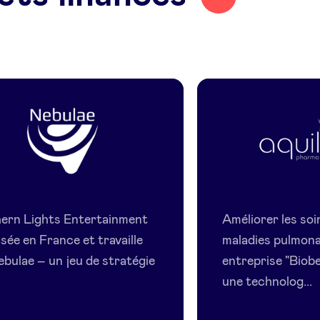
Northern
Aquilon
Lights
Pharmace
ern Lights Entertainment
Améliorer les soi
Entertainment
sée en France et travaille
maladies pulmona
ebulae – un jeu de stratégie
entreprise "Biob
une technolog...