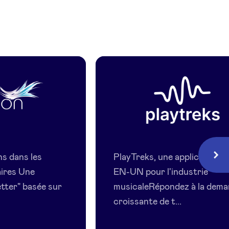
Playtreks
uticals
ns dans les
PlayTreks, une application
Suiv
ires Une
EN-UN pour l'industrie
etter" basée sur
musicaleRépondez à la dem
croissante de t...