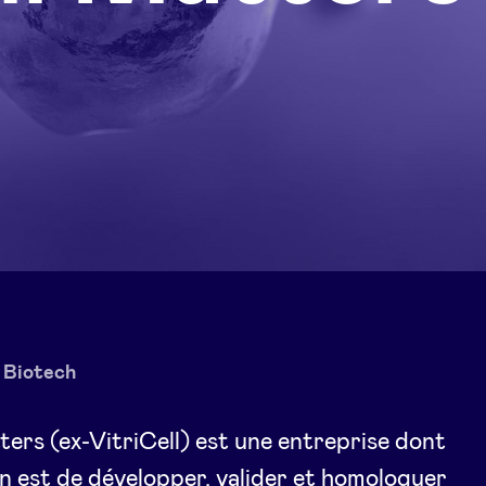
Biotech
ters (ex-VitriCell) est une entreprise dont
on est de développer, valider et homologuer