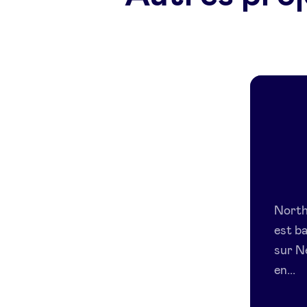
North
est ba
sur N
en...