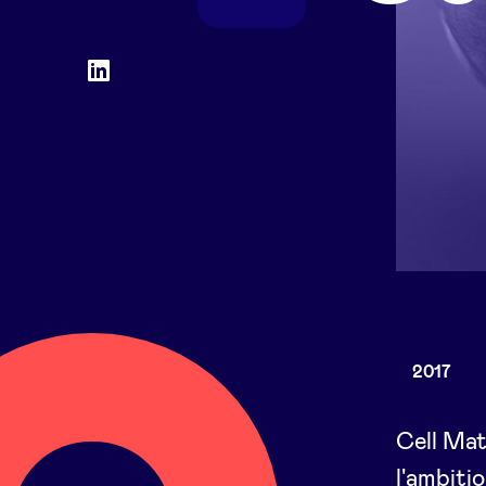
Social
LinkedIn
accounts
2017
Cell Mat
l'ambiti