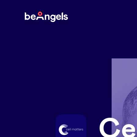
BeAngels
Ce