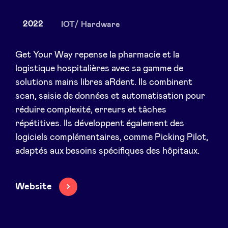
2022
IOT/ Hardware
Actualités
Get Your Way repense la pharmacie et la
logistique hospitalières avec sa gamme de
solutions mains libres aRdent. Ils combinent
Avantages
scan, saisie de données et automatisation pour
réduire complexité, erreurs et tâches
BeAngels Academy
répétitives. Ils développent également des
logiciels complémentaires, comme Picking Pilot,
BeAngels Luxembourg
adaptés aux besoins spécifiques des hôpitaux.
NXT Brussels - Groupe d'investissement
Website
Pooling Services