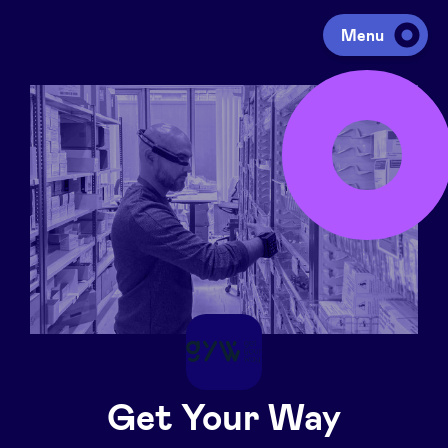
Menu
Investir
Lever des fonds
Portfolio
Agenda
À propos
Get Your Way