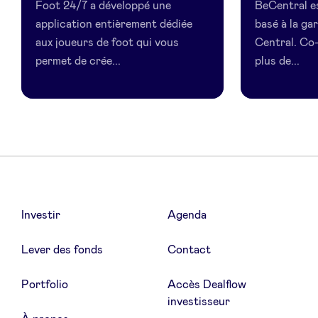
Foot 24/7 a développé une
BeCentral e
application entièrement dédiée
basé à la ga
aux joueurs de foot qui vous
Central. Co
permet de crée...
plus de...
Investir
Agenda
Lever des fonds
Contact
Portfolio
Accès Dealflow
investisseur