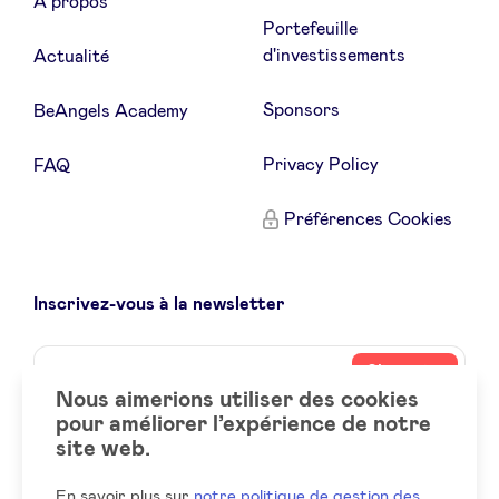
À propos
Portefeuille
d'investissements
Actualité
Sponsors
BeAngels Academy
Privacy Policy
FAQ
Préférences Cookies
Inscrivez-vous à la newsletter
Name
Votre
S’inscrire
adresse
Nous aimerions utiliser des cookies
email
pour améliorer l’expérience de notre
site web.
Social
LinkedIn
accounts
En savoir plus sur
notre politique de gestion des