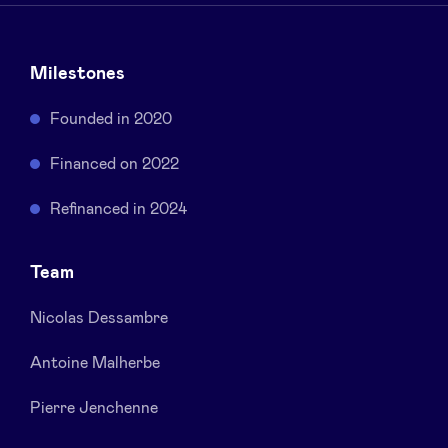
Sponsors
Milestones
Privacy Policy
Founded in 2020
BeAngels x PMV
Financed on 2022
My Portofolio
Refinanced in 2024
Accès Dealflow investisseur
Team
Nicolas Dessambre
Health Expert Circle
Antoine Malherbe
fr
en
Pierre Jenchenne
nl