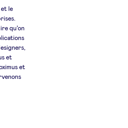
et le
rises.
dire qu’on
lications
esigners,
us et
oximus et
ervenons