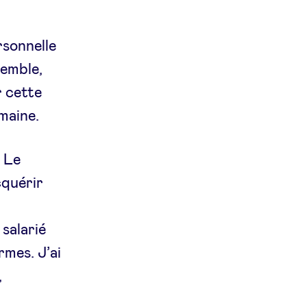
rsonnelle
semble,
r cette
maine.
! Le
cquérir
 salarié
rmes. J’ai
,