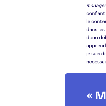
manage
confiant
le conte
dans les 
donc dé
apprendr
je suis 
nécessai
« M