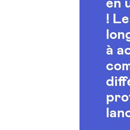
en 
! L
lon
à a
com
dif
pro
lan