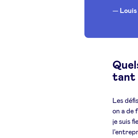
Louis
Quels
tant
Les défis
on a de f
je suis f
l’entrep