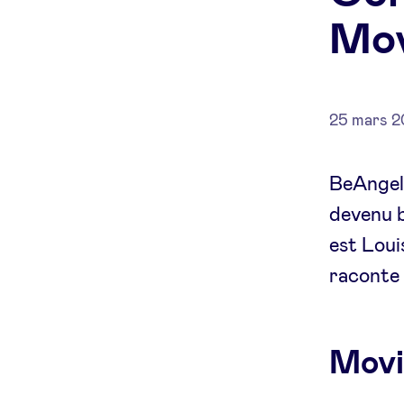
Mov
25 mars 
BeAngels
devenu b
est Loui
raconte 
Movif