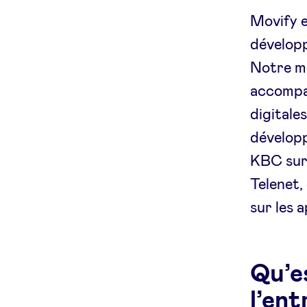
Movify e
développ
Notre mé
accompag
digitale
développ
KBC sur 
Telenet,
sur les 
Qu’e
l’en