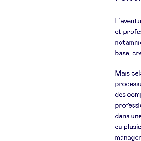
L’aventu
et profe
notammen
base, cr
Mais cel
processu
des com
professi
dans une
eu plusi
managem