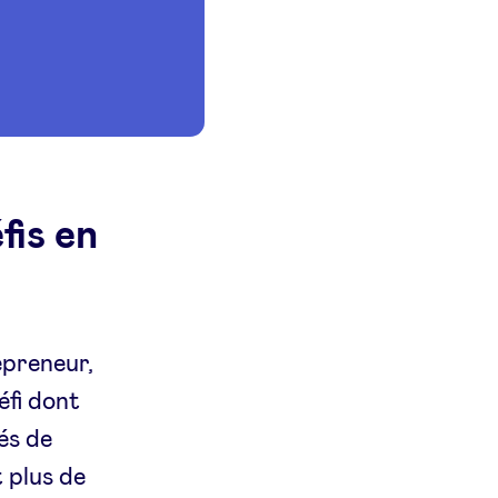
fis en
repreneur,
éfi dont
iés de
t plus de