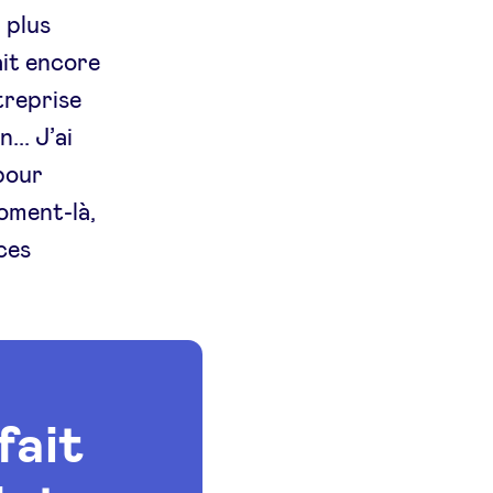
 plus
ait encore
treprise
... J’ai
pour
oment-là,
ces
fait