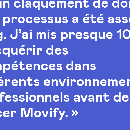
un claquement de do
e processus a été as
g. J’ai mis presque 1
cquérir des
pétences dans
férents environneme
fessionnels avant de
cer Movify. »