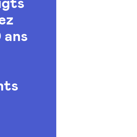
igts
sez
0 ans
nts