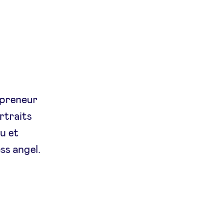
epreneur
rtraits
eu et
ss angel.