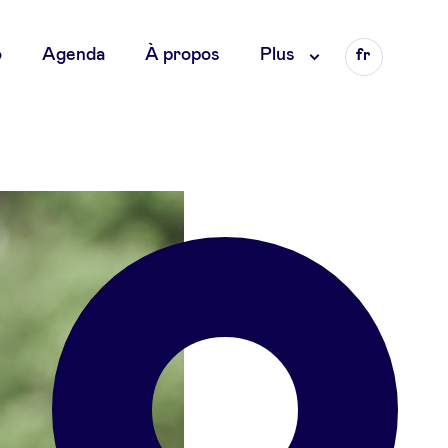
Language
o
Agenda
À propos
Plus
fr
en
nl