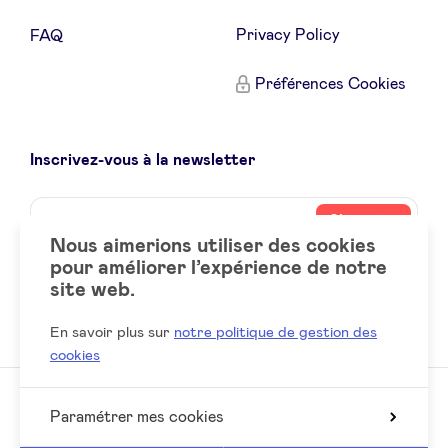
Privacy Policy
FAQ
Préférences Cookies
Inscrivez-vous à la newsletter
Name
Votre
S’inscrire
adresse
Nous aimerions utiliser des cookies
email
pour améliorer l’expérience de notre
site web.
Social
LinkedIn
accounts
En savoir plus sur
notre politique de gestion des
cookies
Paramétrer mes cookies
© 2026 BeAngels, tous droits réservés