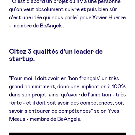
" C'est d'abord un projet où il y a une personne
Sponsors
qu'on veut absolument suivre et puis bien sûr
c'est une idée qui nous parle" pour Xavier Huerre
Privacy Policy
- membre de BeAngels.
BeAngels x PMV
Citez 3 qualités d'un leader de
startup.
My Portofolio
"Pour moi il doit avoir en 'bon français' un très
Accès Dealflow investisseur
grand commitment, donc une implication à 100%
dans son projet, ainsi qu'avoir de l'ambition - très
Health Expert Circle
forte - et il doit soit avoir des compétences, soit
savoir s'entourer de compétences" selon Yves
fr
en
Meeus - membre de BeAngels.
nl