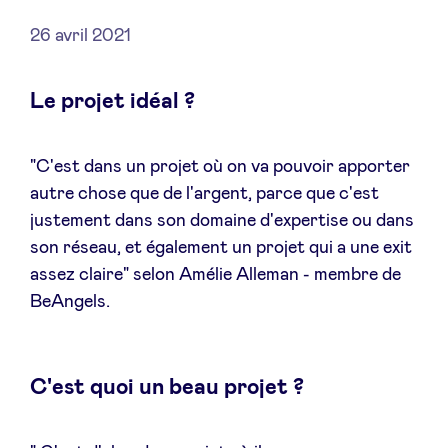
26 avril 2021
Le projet idéal ?
Actualités
Avantages
"C'est dans un projet où on va pouvoir apporter
autre chose que de l'argent, parce que c'est
justement dans son domaine d'expertise ou dans
BeAngels Academy
son réseau, et également un projet qui a une exit
assez claire" selon Amélie Alleman - membre de
BeAngels Luxembourg
BeAngels.
NXT Brussels - Groupe d'investissement
C'est quoi un beau projet ?
Pooling Services