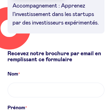
Accompagnement : Apprenez
l'investissement dans les startups
par des investisseurs expérimentés.
Actualités
Avantages
Recevez notre brochure par email en
BeAngels Academy
remplissant ce formulaire
BeAngels Luxembourg
Nom
NXT Brussels - Groupe d'investissement
Pooling Services
Prénom