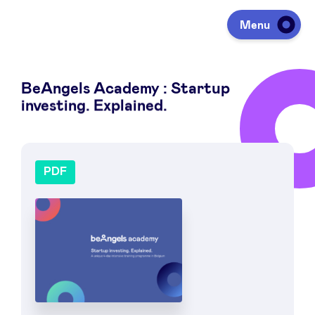
Menu
BeAngels Academy : Startup
Investir
investing. Explained.
Lever des fonds
Portfolio
Agenda
À propos