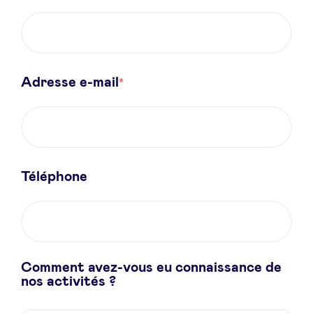
Sponsors
Privacy Policy
Adresse e-mail
BeAngels x PMV
My Portofolio
Téléphone
Accès Dealflow investisseur
Health Expert Circle
Comment avez-vous eu connaissance de
fr
en
nos activités ?
nl